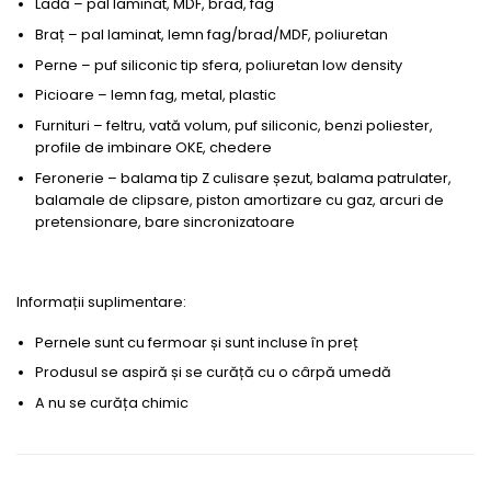
Ladă – pal laminat, MDF, brad, fag
Braț – pal laminat, lemn fag/brad/MDF, poliuretan
Perne – puf siliconic tip sfera, poliuretan low density
Picioare – lemn fag, metal, plastic
Furnituri – feltru, vată volum, puf siliconic, benzi poliester,
profile de imbinare OKE, chedere
Feronerie – balama tip Z culisare șezut, balama patrulater,
balamale de clipsare, piston amortizare cu gaz, arcuri de
pretensionare, bare sincronizatoare
Informații suplimentare:
Pernele sunt cu fermoar și sunt incluse în preț
Produsul se aspiră și se curăță cu o cârpă umedă
A nu se curăța chimic