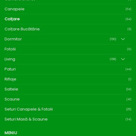
produsului.
produsului.
Canapele
(114)
Colțare
(64)
Colțare Bucătărie
(6)
Dormitor
(150)
Fotolii
(9)
Living
(158)
Paturi
(44)
Riflaje
(1)
Saltele
(24)
Scaune
(41)
Seturi Canapele & Fotolii
(25)
Seturi Masă & Scaune
(34)
MENIU