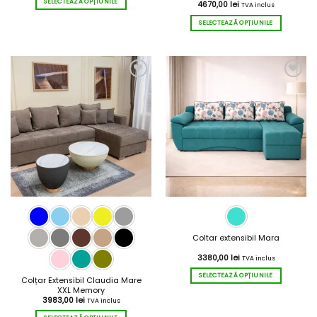
SELECTEAZĂ OPȚIUNILE
4670,00
lei
TVA inclus
Acest
SELECTEAZĂ OPȚIUNILE
produs
Acest
are
produs
mai
are
multe
mai
variații.
multe
Opțiunile
variații.
pot
Opțiunile
fi
pot
alese
fi
în
alese
pagina
în
produsului.
pagina
produsului.
Coltar extensibil Mara
3380,00
lei
TVA inclus
SELECTEAZĂ OPȚIUNILE
Colțar Extensibil Claudia Mare
Acest
XXL Memory
3983,00
lei
produs
TVA inclus
are