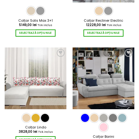
Colțar Solis Max 3+1
Colțar Recliner Electric
5149,00
lei
12228,00
lei
TVA inclus
TVA inclus
SELECTEAZĂ OPȚIUNILE
SELECTEAZĂ OPȚIUNILE
Acest
Acest
produs
produs
are
are
mai
mai
multe
multe
variații.
variații.
Opțiunile
Opțiunile
pot
pot
fi
fi
alese
alese
în
în
pagina
pagina
produsului.
produsului.
Colțar Lindo
3828,00
lei
TVA inclus
Colțar Barini