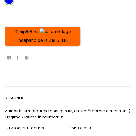
Cumpără cu
începând de la 218.61 LEI
DESCRIERE
Valabil în următoarele configurații, cu următoarele dimensiuni (
lungime x lățime în milimetri ):
Cu 3 locuri + tabureți 3560 x 1800