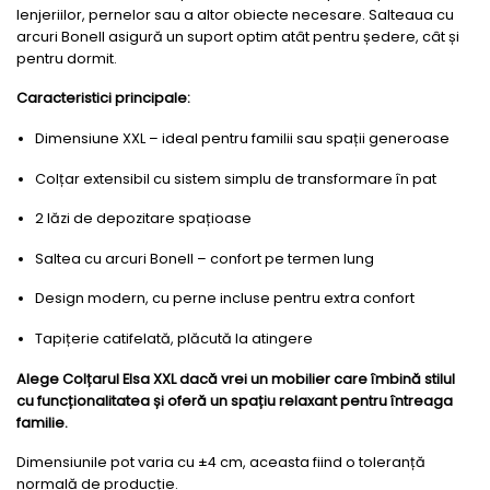
lenjeriilor, pernelor sau a altor obiecte necesare. Salteaua cu
arcuri Bonell asigură un suport optim atât pentru ședere, cât și
pentru dormit.
Caracteristici principale:
Dimensiune XXL – ideal pentru familii sau spații generoase
Colțar extensibil cu sistem simplu de transformare în pat
2 lăzi de depozitare spațioase
Saltea cu arcuri Bonell – confort pe termen lung
Design modern, cu perne incluse pentru extra confort
Tapițerie catifelată, plăcută la atingere
Alege Colțarul Elsa XXL dacă vrei un mobilier care îmbină stilul
cu funcționalitatea și oferă un spațiu relaxant pentru întreaga
familie.
Dimensiunile pot varia cu ±4 cm, aceasta fiind o toleranță
normală de producție.