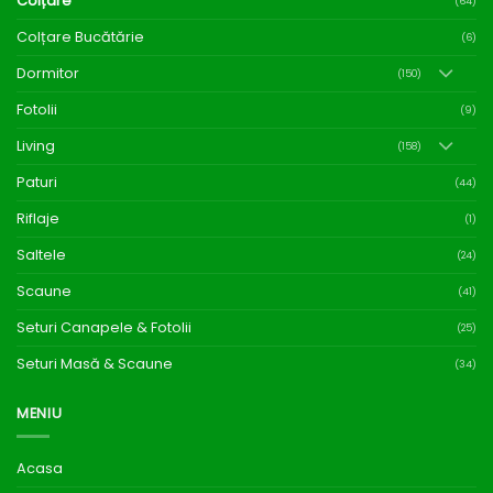
Colțare
(64)
Colțare Bucătărie
(6)
Dormitor
(150)
Fotolii
(9)
Living
(158)
Paturi
(44)
Riflaje
(1)
Saltele
(24)
Scaune
(41)
Seturi Canapele & Fotolii
(25)
Seturi Masă & Scaune
(34)
MENIU
Acasa