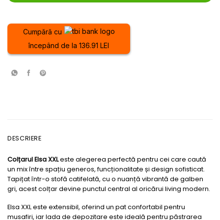
Cumpără cu
începând de la 136.91 LEI
DESCRIERE
Colțarul Elsa XXL
este alegerea perfectă pentru cei care caută
un mix între spațiu generos, funcționalitate și design sofisticat.
Tapițat într-o stofă catifelată, cu o nuanță vibrantă de galben
gri, acest colțar devine punctul central al oricărui living modern.
Elsa XXL este extensibil, oferind un pat confortabil pentru
musafiri, iar lada de depozitare este ideală pentru păstrarea