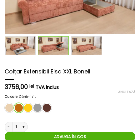
Colțar Extensibil Elsa XXL Bonell
3756,00
lei
TVA inclus
ANULEAZĂ
Culoare
:
Cărămiziu
Cantitate Colțar Extensibil Elsa XXL Bonell
ADAUGĂ ÎN COȘ