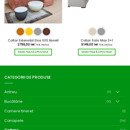
alese
alese
în
în
pagina
pagina
produsului.
produsului.
Coltar Extensibil Elsa XXS Bonell
Colțar Solis Max 3+1
2796,00
lei
5149,00
lei
TVA inclus
TVA inclus
SELECTEAZĂ OPȚIUNILE
SELECTEAZĂ OPȚIUNILE
Acest
Acest
produs
produs
are
are
mai
mai
CATEGORII DE PRODUSE
multe
multe
variații.
variații.
Opțiunile
Opțiunile
Antreu
pot
pot
(11)
fi
fi
Bucătărie
alese
alese
(10)
în
în
Camere tineret
(2)
pagina
pagina
produsului.
produsului.
Canapele
(114)