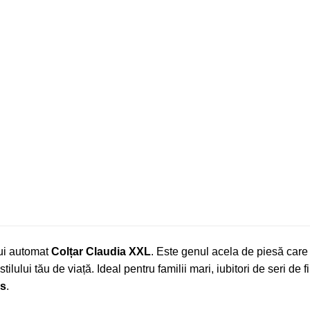
pui automat
Colțar Claudia XXL
. Este genul acela de piesă care 
stilului tău de viață. Ideal pentru familii mari, iubitori de seri d
os
.