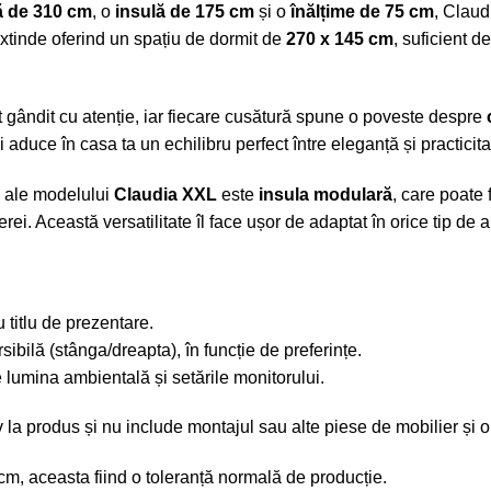
ă de 310 cm
, o
insulă de 175 cm
și o
înălțime de 75 cm
, Claud
xtinde oferind un spațiu de dormit de
270 x 145 cm
, suficient 
ost gândit cu atenție, iar fiecare cusătură spune o poveste despre
i aduce în casa ta un echilibru perfect între
eleganță
și
practicit
e ale modelului
Claudia XXL
este
insula modulară
, care poate 
rei. Această versatilitate îl face ușor de adaptat în orice tip de
 titlu de prezentare.
sibilă (stânga/dreapta), în funcție de preferințe.
e lumina ambientală și setările monitorului.
iv la produs și nu include montajul sau alte piese de mobilier și 
cm, aceasta fiind o toleranță normală de producție.