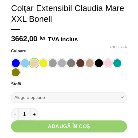
Colțar Extensibil Claudia Mare
XXL Bonell
3662,00
lei
TVA inclus
ANULEAZĂ
Culoare
Stofă
Cantitate Colțar Extensibil Claudia Mare XXL Bonell
ADAUGĂ ÎN COȘ