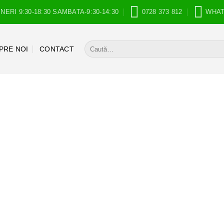
INERI 9:30-18:30 SAMBATA-9:30-14:30
0728 373 812
WHA
Caută
PRE NOI
CONTACT
după: