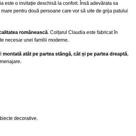
ia este o invitație deschisă la confort. Însă adevărata sa
de mare pentru două persoane care vor să uite de grija patului
calitatea românească
. Colțarul Claudia este fabricat în
ate necesar unei familii moderne
.
fi
montată atât pe partea stângă, cât și pe partea dreaptă
,
 amenajare.
obiecte decorative.