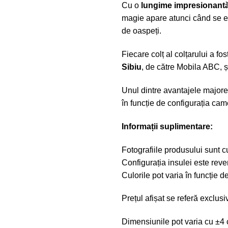
Cu o
lungime impresionant
magie apare atunci când se e
de oaspeți.
Fiecare colț al colțarului a f
Sibiu
, de către Mobila ABC, ș
Unul dintre avantajele major
în funcție de configurația came
Informații suplimentare:
Fotografiile produsului sunt cu
Configurația insulei este rever
Culorile pot varia în funcție d
Prețul afișat se referă exclus
Dimensiunile pot varia cu ±4 