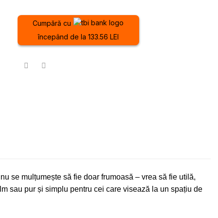
Cumpără cu
începând de la 133.56 LEI
nu se mulțumește să fie doar frumoasă – vrea să fie utilă,
e film sau pur și simplu pentru cei care visează la un spațiu de