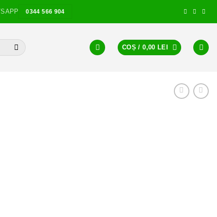
TSAPP
0344 566 904
COȘ /
0,00
LEI