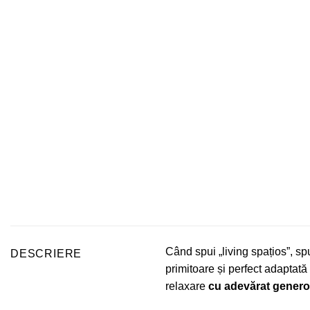
Când spui „living spațios”, s
DESCRIERE
primitoare și perfect adaptată 
relaxare
cu adevărat gener