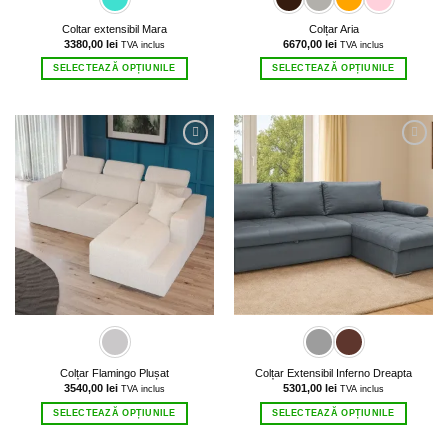
Coltar extensibil Mara
Colțar Aria
3380,00
lei
6670,00
lei
TVA inclus
TVA inclus
SELECTEAZĂ OPȚIUNILE
SELECTEAZĂ OPȚIUNILE
Acest
Acest
produs
produs
are
are
mai
mai
multe
multe
variații.
variații.
Opțiunile
Opțiunile
pot
pot
fi
fi
alese
alese
în
în
pagina
pagina
produsului.
produsului.
Colțar Flamingo Plușat
Colțar Extensibil Inferno Dreapta
3540,00
lei
5301,00
lei
TVA inclus
TVA inclus
SELECTEAZĂ OPȚIUNILE
SELECTEAZĂ OPȚIUNILE
Acest
Acest