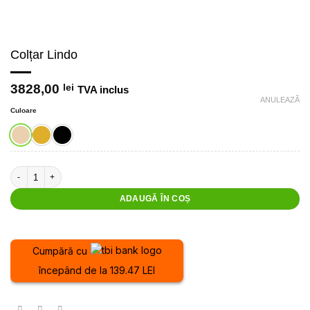
Colțar Lindo
3828,00
lei
TVA inclus
ANULEAZĂ
Culoare
Cantitate Colțar Lindo
ADAUGĂ ÎN COȘ
Cumpără cu
începând de la 139.47 LEI