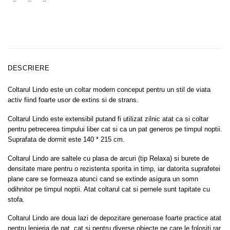
DESCRIERE
Coltarul Lindo este un coltar modern conceput pentru un stil de viata
activ fiind foarte usor de extins si de strans.
Coltarul Lindo este extensibil putand fi utilizat zilnic atat ca si coltar
pentru petrecerea timpului liber cat si ca un pat generos pe timpul noptii.
Suprafata de dormit este 140 * 215 cm.
Coltarul Lindo are saltele cu plasa de arcuri (tip Relaxa) si burete de
densitate mare pentru o rezistenta sporita in timp, iar datorita suprafetei
plane care se formeaza atunci cand se extinde asigura un somn
odihnitor pe timpul noptii. Atat coltarul cat si pernele sunt tapitate cu
stofa.
Coltarul Lindo are doua lazi de depozitare generoase foarte practice atat
pentru lenjeria de pat, cat si pentru diverse obiecte pe care le folositi rar.