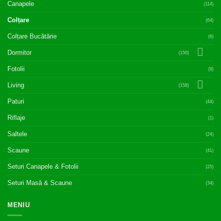
Canapele
(114)
Colțare
(64)
Colțare Bucătărie
(6)
Dormitor
(150)
Fotolii
(9)
Living
(158)
Paturi
(44)
Riflaje
(1)
Saltele
(24)
Scaune
(41)
Seturi Canapele & Fotolii
(25)
Seturi Masă & Scaune
(34)
MENIU