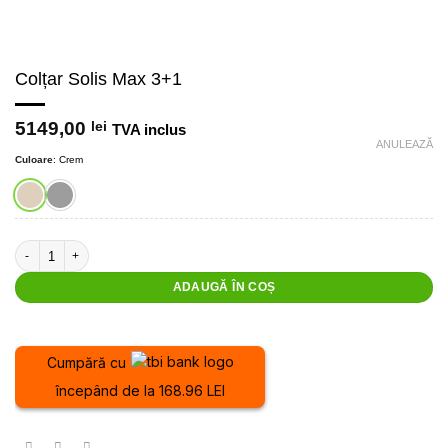
Colțar Solis Max 3+1
5149,00
lei
TVA inclus
ANULEAZĂ
Culoare
:
Crem
Cantitate Colțar Solis Max 3+1
ADAUGĂ ÎN COȘ
Cumpără cu
începând de la 168.96 LEI