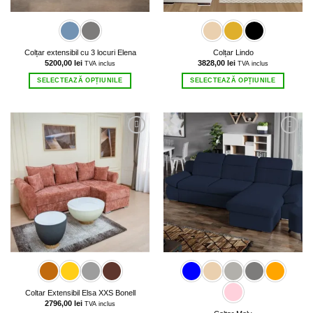
Colțar extensibil cu 3 locuri Elena
Colțar Lindo
5200,00
lei
3828,00
lei
TVA inclus
TVA inclus
SELECTEAZĂ OPȚIUNILE
SELECTEAZĂ OPȚIUNILE
Acest
Acest
produs
produs
are
are
mai
mai
multe
multe
variații.
variații.
Opțiunile
Opțiunile
pot
pot
fi
fi
alese
alese
în
în
pagina
pagina
produsului.
produsului.
Coltar Extensibil Elsa XXS Bonell
2796,00
lei
TVA inclus