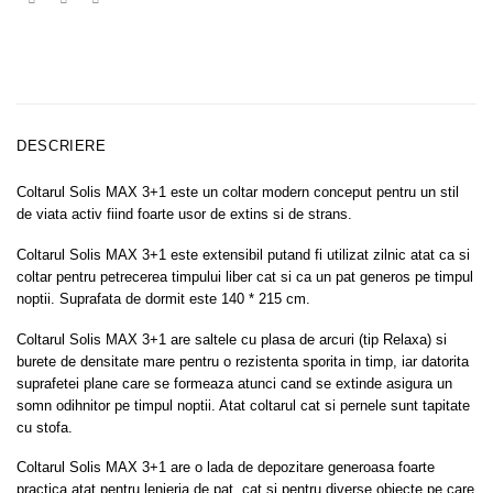
DESCRIERE
Coltarul Solis MAX 3+1 este un coltar modern conceput pentru un stil
de viata activ fiind foarte usor de extins si de strans.
Coltarul Solis MAX 3+1 este extensibil putand fi utilizat zilnic atat ca si
coltar pentru petrecerea timpului liber cat si ca un pat generos pe timpul
noptii. Suprafata de dormit este 140 * 215 cm.
Coltarul Solis MAX 3+1 are saltele cu plasa de arcuri (tip Relaxa) si
burete de densitate mare pentru o rezistenta sporita in timp, iar datorita
suprafetei plane care se formeaza atunci cand se extinde asigura un
somn odihnitor pe timpul noptii. Atat coltarul cat si pernele sunt tapitate
cu stofa.
Coltarul Solis MAX 3+1 are o lada de depozitare generoasa foarte
practica atat pentru lenjeria de pat, cat si pentru diverse obiecte pe care