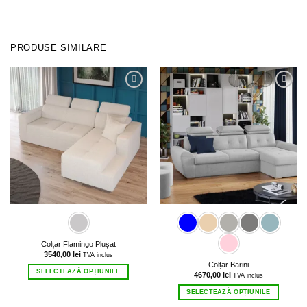
PRODUSE SIMILARE
Colțar Flamingo Plușat
3540,00
lei
TVA inclus
Colțar Barini
SELECTEAZĂ OPȚIUNILE
4670,00
lei
TVA inclus
Acest
SELECTEAZĂ OPȚIUNILE
produs
Acest