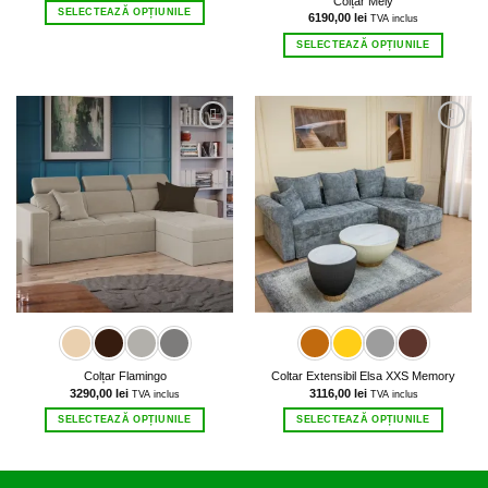
Colțar Mely
SELECTEAZĂ OPȚIUNILE
6190,00
lei
TVA inclus
Acest
SELECTEAZĂ OPȚIUNILE
produs
Acest
are
produs
mai
are
multe
mai
variații.
multe
Opțiunile
variații.
pot
Opțiunile
fi
pot
alese
fi
în
alese
pagina
în
produsului.
pagina
produsului.
Colțar Flamingo
Coltar Extensibil Elsa XXS Memory
3290,00
lei
3116,00
lei
TVA inclus
TVA inclus
SELECTEAZĂ OPȚIUNILE
SELECTEAZĂ OPȚIUNILE
Acest
Acest
produs
produs
are
are