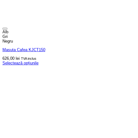
Alb
Gri
Negru
Masuta Cafea KJCT150
626,00
lei
TVA inclus
Selectează opțiunile
Acest
produs
are
mai
multe
variații.
Opțiunile
pot
fi
alese
în
pagina
produsului.