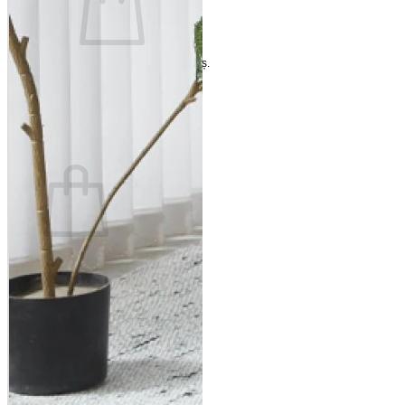
Nu ai niciun produs în coș.
Înapoi la magazin
Coș
Nu ai niciun produs în coș.
Înapoi la magazin