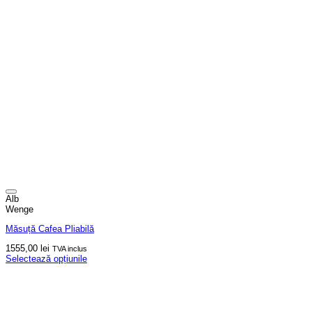
Alb
Wenge
Măsuță Cafea Pliabilă
1555,00
lei
TVA inclus
Selectează opțiunile
Acest
produs
are
mai
multe