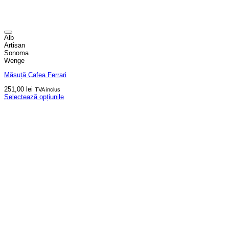
Alb
Artisan
Sonoma
Wenge
Măsuță Cafea Ferrari
251,00
lei
TVA inclus
Selectează opțiunile
Acest
produs
are
mai
multe
variații.
Opțiunile
pot
fi
alese
în
pagina
produsului.