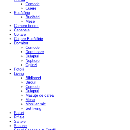
Comode
Cuiere
Bucătărie
Bucătării
Mese
Camere tineret
Canapele
Colțare
Colțare Bucătărie
Dormitor
Comode
Dormitoare
Dulapuri
Noptiere
Oglinzi
Fotolii
Living
Biblioteci
Birouri
Comode
Dulapuri
Măsuțe de cafea
Mese
Mobilier mic
Set living
Paturi
Riflaje
Saltele
Scaune