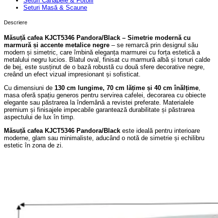
Seturi Canapele & Fotolii
Seturi Masă & Scaune
Descriere
Măsuță cafea KJCT5346 Pandora/Black – Simetrie modernă cu
marmură și accente metalice negre
– se remarcă prin designul său
modern și simetric, care îmbină eleganța marmurei cu forța estetică a
metalului negru lucios. Blatul oval, finisat cu marmură albă și tonuri calde
de bej, este susținut de o bază robustă cu două sfere decorative negre,
creând un efect vizual impresionant și sofisticat.
Cu dimensiuni de
130 cm lungime, 70 cm lățime și 40 cm înălțime
,
masa oferă spațiu generos pentru servirea cafelei, decorarea cu obiecte
elegante sau păstrarea la îndemână a revistei preferate. Materialele
premium și finisajele impecabile garantează durabilitate și păstrarea
aspectului de lux în timp.
Măsuță cafea KJCT5346 Pandora/Black
este ideală pentru interioare
moderne, glam sau minimaliste, aducând o notă de simetrie și echilibru
estetic în zona de zi.