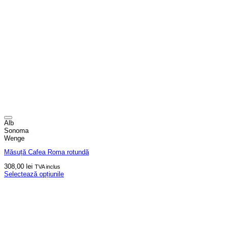
Alb
Sonoma
Wenge
Măsuță Cafea Roma rotundă
308,00
lei
TVA inclus
Selectează opțiunile
Acest
produs
are
mai
multe
variații.
Opțiunile