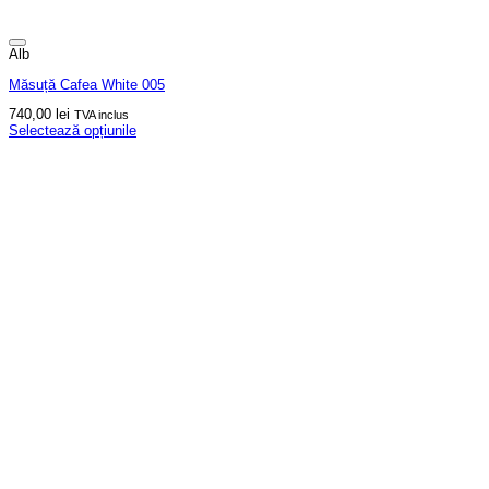
Alb
Măsuță Cafea White 005
740,00
lei
TVA inclus
Selectează opțiunile
Acest
produs
are
mai
multe
variații.
Opțiunile
pot
fi
alese
în
pagina
produsului.