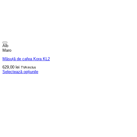
Alb
Maro
Măsuță de cafea Kora KL2
629,00
lei
TVA inclus
Selectează opțiunile
Acest
produs
are
mai
multe
variații.
Opțiunile
pot
fi
alese
în
pagina
produsului.