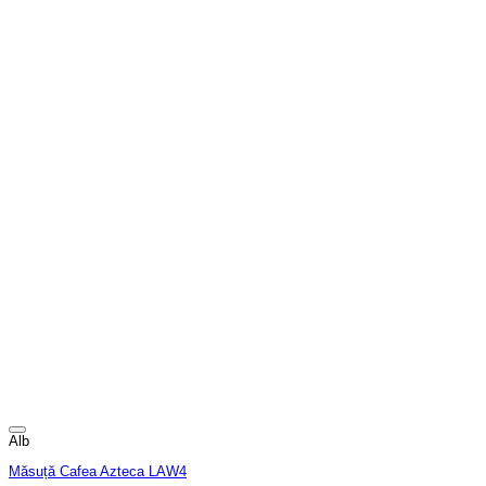
Alb
Măsuță Cafea Azteca LAW4