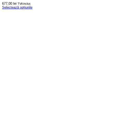
677,00
lei
TVA inclus
Selectează opțiunile
Acest
produs
are
mai
multe
variații.
Opțiunile
pot
fi
alese
în
pagina
produsului.