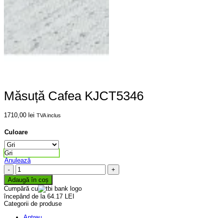
Măsuță Cafea KJCT5346
1710,00
lei
TVA inclus
Culoare
Gri
Anulează
Cantitate
Măsuță
Adaugă în coș
Cafea
Cumpără cu
KJCT5346
începând de la 64.17 LEI
Categorii de produse
Antreu