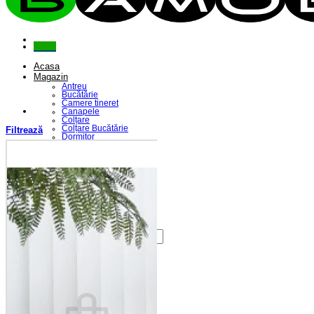
Menu
Acasa
Magazin
Antreu
Bucătărie
Camere tineret
Canapele
Colțare
Colțare Bucătărie
Filtrează
Dormitor
Fotolii
Living
Paturi
Riflaje
Saltele
Scaune
Seturi Canapele & Fotolii
Seturi Masă & Scaune
Despre Noi
Contact
Caută
după:
Coș /
0,00
lei