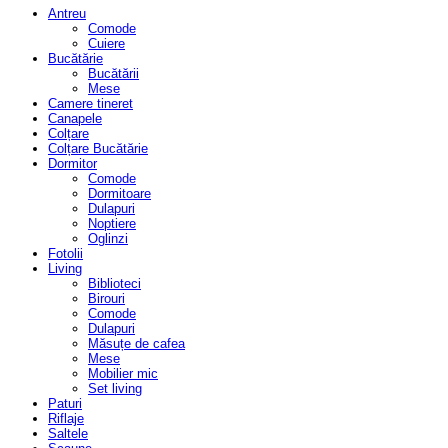
Antreu
Comode
Cuiere
Bucătărie
Bucătării
Mese
Camere tineret
Canapele
Colțare
Colțare Bucătărie
Dormitor
Comode
Dormitoare
Dulapuri
Noptiere
Oglinzi
Fotolii
Living
Biblioteci
Birouri
Comode
Dulapuri
Măsuțe de cafea
Mese
Mobilier mic
Set living
Paturi
Riflaje
Saltele