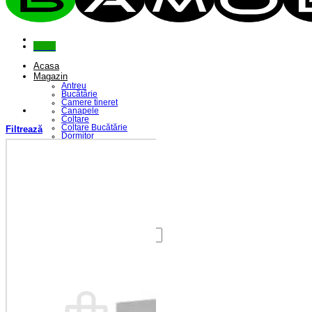
Menu
Acasa
Magazin
Antreu
Bucătărie
Camere tineret
Canapele
Colțare
Colțare Bucătărie
Filtrează
Dormitor
Fotolii
Living
Paturi
Riflaje
Saltele
Scaune
Seturi Canapele & Fotolii
Seturi Masă & Scaune
Despre Noi
Contact
Caută
după:
Coș /
0,00
lei