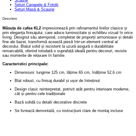
Scaune
Seturi Canapele & Fotolii
Seturi Masă & Scaune
Descriere
Măsuța de cafea KL2
impresionează prin rafinamentul liniilor clasice și
prin eleganța finisajului, care aduce luminozitate și echilibru vizual în orice
living. Designul său atemporal, completat de proporții armonioase și detalii
fine ale bazei, transformă această piesă într-un element central al
decorului. Blatul solid și rezistent la uzură asigură o durabilitate
remarcabilă, oferind totodată o suprafață ideală pentru decoruri, reviste
sau momente de relaxare în familie.
Caracteristici principale:
Dimensiuni: lungime 125 cm, lățime 65 cm, înălțime 52,6 cm
Blat robust, cu finisaj durabil și ușor de întreținut
Design clasic reinterpretat, potrivit atât pentru interioare moderne,
cât și pentru cele tradiționale
Bază solidă cu detalii decorative discrete
Se livrează demontată, cu instrucțiuni clare de montaj incluse