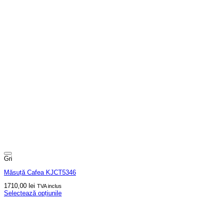
Gri
Măsuță Cafea KJCT5346
1710,00
lei
TVA inclus
Selectează opțiunile
Acest
produs
are