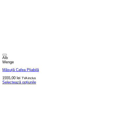
Alb
Wenge
Măsuță Cafea Pliabilă
1555,00
lei
TVA inclus
Selectează opțiunile
Acest
produs
are
mai
multe
variații.
Opțiunile
pot
fi
alese