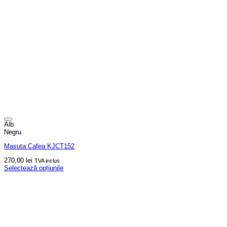
Alb
Negru
Masuta Cafea KJCT152
270,00
lei
TVA inclus
Selectează opțiunile
Acest
produs
are
mai
multe
variații.
Opțiunile