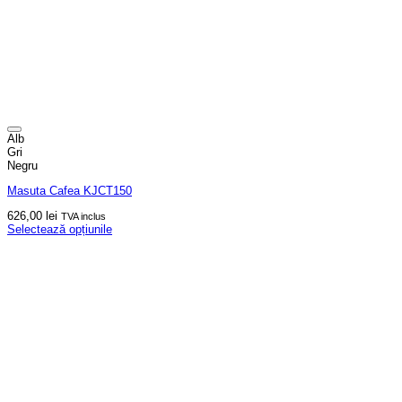
Alb
Gri
Negru
Masuta Cafea KJCT150
626,00
lei
TVA inclus
Selectează opțiunile
Acest
produs
are
mai
multe
variații.
Opțiunile
pot
fi
alese
în
pagina