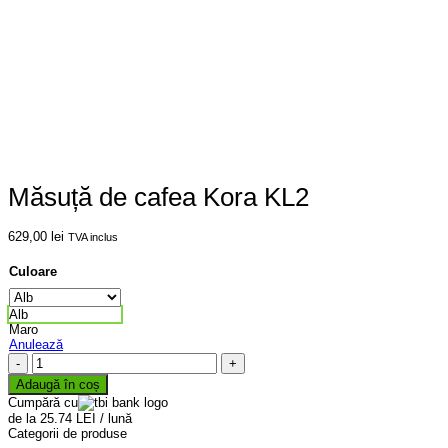
Măsuță de cafea Kora KL2
629,00
lei
TVA inclus
Culoare
Alb
Maro
Anulează
Cantitate
Măsuță
Adaugă în coș
de
Cumpără cu
cafea
de la 25.74 LEI / lună
Kora
Categorii de produse
KL2