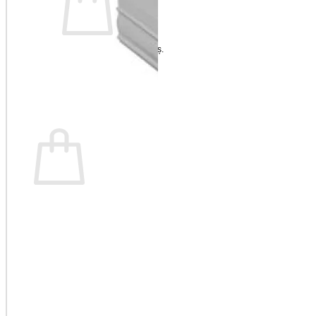
Nu ai niciun produs în coș.
Înapoi la magazin
Coș
Nu ai niciun produs în coș.
Înapoi la magazin