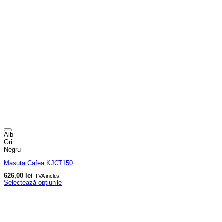
Alb
Gri
Negru
Masuta Cafea KJCT150
626,00
lei
TVA inclus
Selectează opțiunile
Acest
produs
are
mai
multe