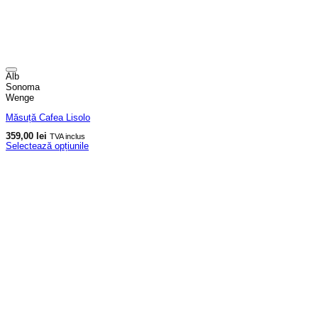
Alb
Sonoma
Wenge
Măsuță Cafea Lisolo
359,00
lei
TVA inclus
Selectează opțiunile
Acest
produs
are
mai
multe
variații.
Opțiunile
pot
fi
alese
în
pagina
produsului.