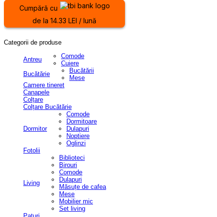
Cumpără cu
de la 14.33 LEI / lună
Categorii de produse
Comode
Antreu
Cuiere
Bucătării
Bucătărie
Mese
Camere tineret
Canapele
Colțare
Colțare Bucătărie
Comode
Dormitoare
Dormitor
Dulapuri
Noptiere
Oglinzi
Fotolii
Biblioteci
Birouri
Comode
Dulapuri
Living
Măsuțe de cafea
Mese
Mobilier mic
Set living
Paturi