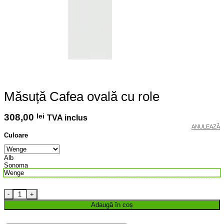
Măsuță Cafea ovală cu role
308,00
lei
TVA inclus
ANULEAZĂ
Culoare
Alb
Sonoma
Wenge
Cantitate Măsuță Cafea ovală cu role
Adaugă în coș