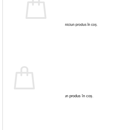
Nu ai niciun produs în coș.
Înapoi la magazin
Coș
Nu ai niciun produs în coș.
Înapoi la magazin