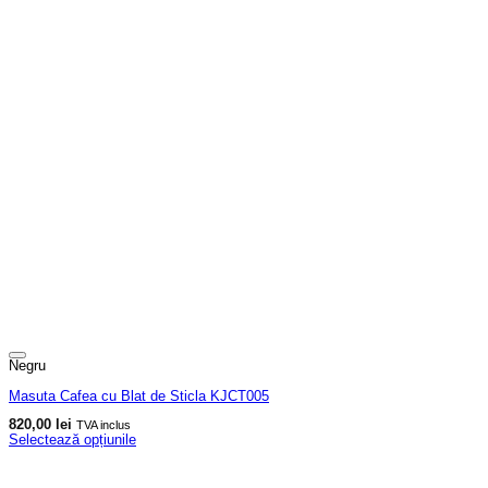
Negru
Masuta Cafea cu Blat de Sticla KJCT005
820,00
lei
TVA inclus
Selectează opțiunile
Acest
produs
are