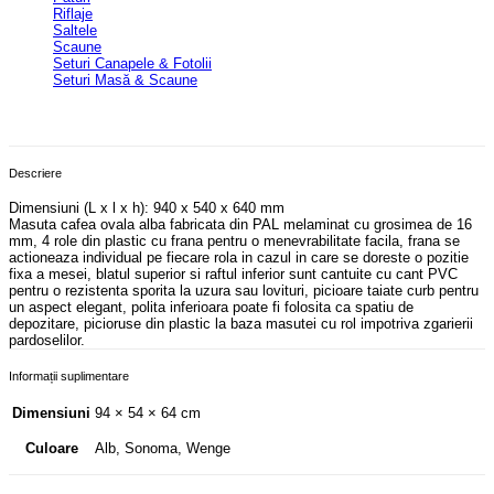
Riflaje
Saltele
Scaune
Seturi Canapele & Fotolii
Seturi Masă & Scaune
Descriere
Dimensiuni (L x l x h): 940 x 540 x 640 mm
Masuta cafea ovala alba fabricata din PAL melaminat cu grosimea de 16
mm, 4 role din plastic cu frana pentru o menevrabilitate facila, frana se
actioneaza individual pe fiecare rola in cazul in care se doreste o pozitie
fixa a mesei, blatul superior si raftul inferior sunt cantuite cu cant PVC
pentru o rezistenta sporita la uzura sau lovituri, picioare taiate curb pentru
un aspect elegant, polita inferioara poate fi folosita ca spatiu de
depozitare, picioruse din plastic la baza masutei cu rol impotriva zgarierii
pardoselilor.
Informații suplimentare
Dimensiuni
94 × 54 × 64 cm
Alb, Sonoma, Wenge
Culoare