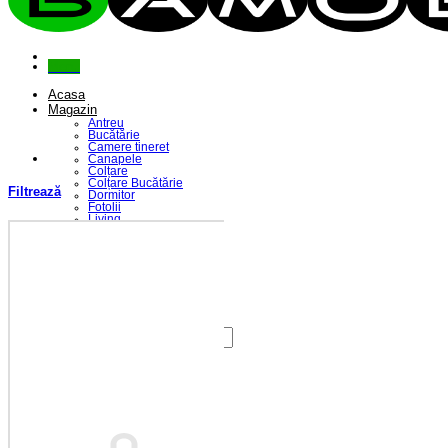
Menu
Acasa
Magazin
Antreu
Bucătărie
Camere tineret
Canapele
Colțare
Colțare Bucătărie
Filtrează
Dormitor
Fotolii
Living
Paturi
Riflaje
Saltele
Scaune
Seturi Canapele & Fotolii
Seturi Masă & Scaune
Despre Noi
Contact
Caută
după:
Coș /
0,00
lei