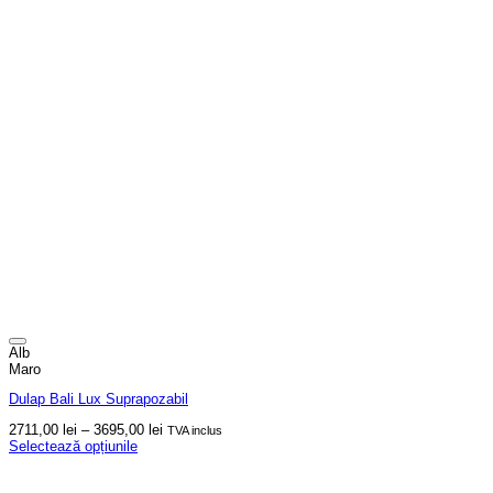
Alb
Maro
Dulap Bali Lux Suprapozabil
Interval
2711,00
lei
–
3695,00
lei
TVA inclus
de
Selectează opțiunile
Acest
prețuri:
produs
2711,00 lei