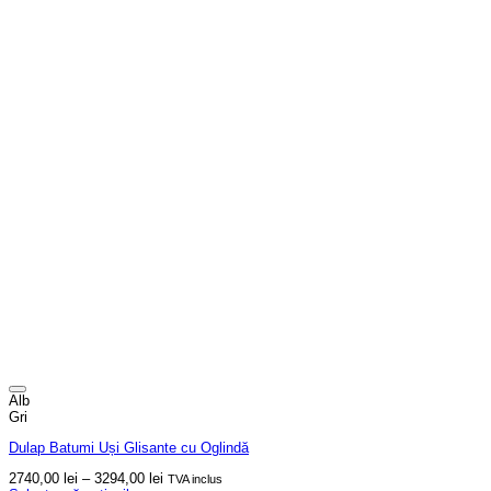
Alb
Gri
Dulap Batumi Uși Glisante cu Oglindă
Interval
2740,00
lei
–
3294,00
lei
TVA inclus