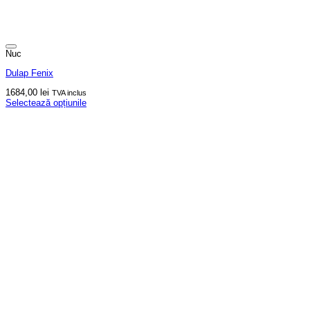
Nuc
Dulap Fenix
1684,00
lei
TVA inclus
Selectează opțiunile
Acest
produs
are
mai
multe
variații.
Opțiunile
pot
fi
alese
în
pagina
produsului.