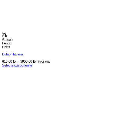
Alb
Artisan
Fungo
Grafit
Dulap Havana
Interval
618,00
lei
–
3900,00
lei
TVA inclus
de
Selectează opțiunile
Acest
prețuri:
produs
618,00 lei
are
până
mai
la
multe
3900,00 lei
variații.
Opțiunile
pot
fi
alese
în
pagina