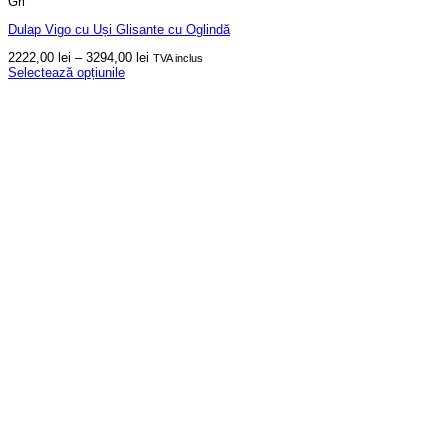
Gri
Dulap Vigo cu Uși Glisante cu Oglindă
Interval
2222,00
lei
–
3294,00
lei
TVA inclus
de
Selectează opțiunile
Acest
prețuri:
produs
2222,00 lei
are
până
mai
la
multe
3294,00 lei
variații.
Opțiunile
pot
fi
alese
în
pagina
produsului.