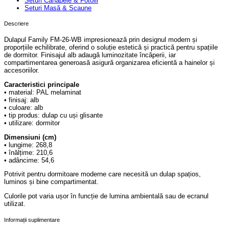
Seturi Canapele & Fotolii
Seturi Masă & Scaune
Descriere
Dulapul Family FM-26-WB impresionează prin designul modern și
proporțiile echilibrate, oferind o soluție estetică și practică pentru spațiile
de dormitor. Finisajul alb adaugă luminozitate încăperii, iar
compartimentarea generoasă asigură organizarea eficientă a hainelor și
accesoriilor.
Caracteristici principale
• material: PAL melaminat
• finisaj: alb
• culoare: alb
• tip produs: dulap cu uși glisante
• utilizare: dormitor
Dimensiuni (cm)
• lungime: 268,8
• înălțime: 210,6
• adâncime: 54,6
Potrivit pentru dormitoare moderne care necesită un dulap spațios,
luminos și bine compartimentat.
Culorile pot varia ușor în funcție de lumina ambientală sau de ecranul
utilizat.
Informații suplimentare