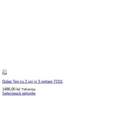
Gri
Dulap Teo cu 2 uși și 3 sertare TO21
1486,00
lei
TVA inclus
Selectează opțiunile
Acest
produs
are
mai
multe
variații.
Opțiunile