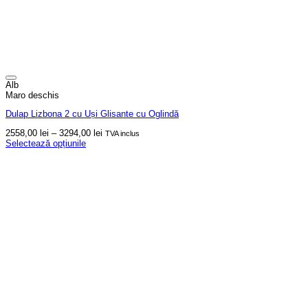
Alb
Maro deschis
Dulap Lizbona 2 cu Uși Glisante cu Oglindă
Interval
2558,00
lei
–
3294,00
lei
TVA inclus
de
Selectează opțiunile
Acest
prețuri:
produs
2558,00 lei
are
până
mai
la
multe
3294,00 lei
variații.
Opțiunile
pot
fi
alese
în
pagina
produsului.