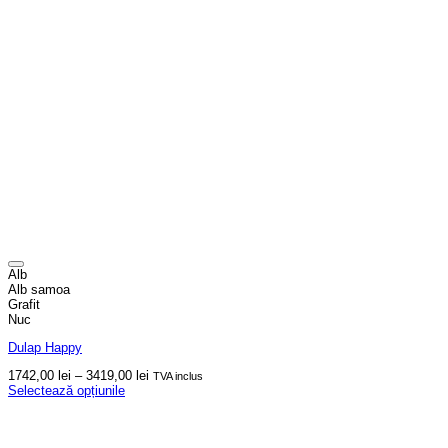
Alb
Alb samoa
Grafit
Nuc
Dulap Happy
Interval
1742,00
lei
–
3419,00
lei
TVA inclus
de
Selectează opțiunile
Acest
prețuri:
produs
1742,00 lei
are
până