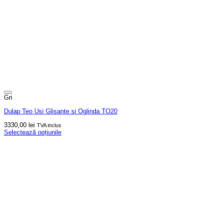
Gri
Dulap Teo Usi Glisante si Oglinda TO20
3330,00
lei
TVA inclus
Selectează opțiunile
Acest
produs
are
mai
multe
variații.
Opțiunile
pot
fi
alese
în