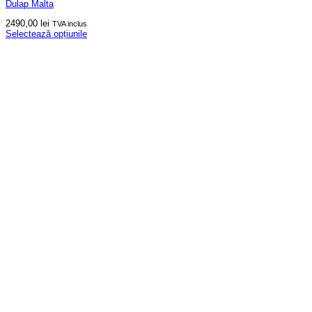
Dulap Malta
2490,00
lei
TVA inclus
Selectează opțiunile
Acest
produs
are
mai
multe
variații.
Opțiunile
pot
fi
alese
în
pagina
produsului.