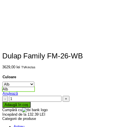
Dulap Family FM-26-WB
3629,00
lei
TVA inclus
Culoare
Alb
Anulează
Cantitate
Dulap
Adaugă în coș
Family
Cumpără cu
FM-
începând de la 132.39 LEI
26-
Categorii de produse
WB
Antreu