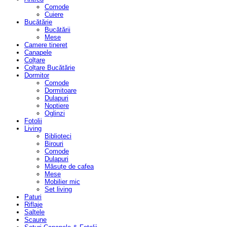
Comode
Cuiere
Bucătărie
Bucătării
Mese
Camere tineret
Canapele
Colțare
Colțare Bucătărie
Dormitor
Comode
Dormitoare
Dulapuri
Noptiere
Oglinzi
Fotolii
Living
Biblioteci
Birouri
Comode
Dulapuri
Măsuțe de cafea
Mese
Mobilier mic
Set living
Paturi
Riflaje
Saltele
Scaune