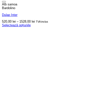
Alb samoa
Bardolino
Dulap Inter
Interval
520,00
lei
–
1528,00
lei
TVA inclus
de
Selectează opțiunile
Acest
prețuri:
produs
520,00 lei
are
până
mai
la
multe
1528,00 lei
variații.
Opțiunile
pot
fi
alese
în
pagina
produsului.