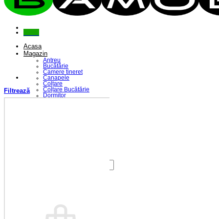
Menu
Acasa
Magazin
Antreu
Bucătărie
Camere tineret
Canapele
Colțare
Colțare Bucătărie
Filtrează
Dormitor
Fotolii
Living
Paturi
Riflaje
Saltele
Scaune
Seturi Canapele & Fotolii
Seturi Masă & Scaune
Despre Noi
Contact
Caută
după:
Coș /
0,00
lei