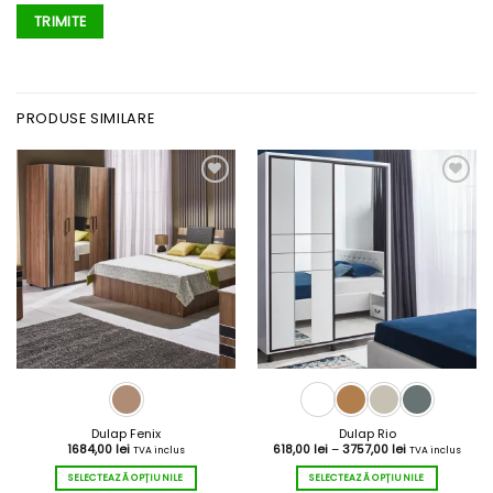
PRODUSE SIMILARE
Dulap Fenix
Dulap Rio
Interval
1684,00
lei
618,00
lei
–
3757,00
lei
TVA inclus
TVA inclus
de
prețuri:
SELECTEAZĂ OPȚIUNILE
SELECTEAZĂ OPȚIUNILE
618,00 lei
până