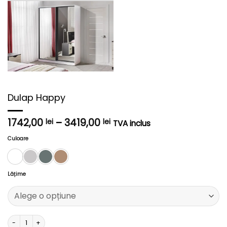
Dulap Happy
Interval
1742,00
–
3419,00
lei
lei
TVA inclus
de
prețuri:
Culoare
1742,00 lei
până
la
Lățime
3419,00 lei
Cantitate Dulap Happy