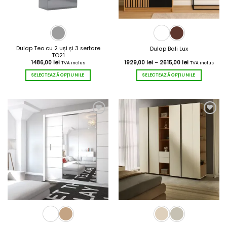
produsului.
produsului.
Dulap Teo cu 2 uși și 3 sertare
Dulap Bali Lux
TO21
Interval
1486,00
lei
1929,00
lei
–
2615,00
lei
TVA inclus
TVA inclus
de
prețuri:
SELECTEAZĂ OPȚIUNILE
SELECTEAZĂ OPȚIUNILE
1929,00 lei
până
Acest
Acest
la
2615,00 lei
produs
produs
are
are
mai
mai
multe
multe
variații.
variații.
Opțiunile
Opțiunile
pot
pot
fi
fi
alese
alese
în
în
pagina
pagina
produsului.
produsului.