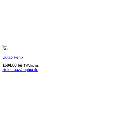
Nuc
Dulap Fenix
1684,00
lei
TVA inclus
Selectează opțiunile
Acest
produs
are
mai
multe
variații.
Opțiunile
pot
fi
alese
în
pagina
produsului.