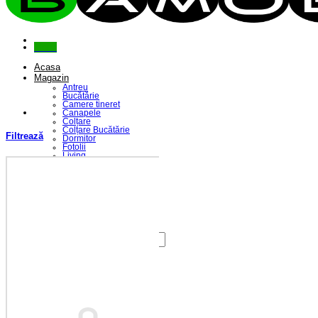
Menu
Acasa
Magazin
Antreu
Bucătărie
Camere tineret
Canapele
Colțare
Colțare Bucătărie
Filtrează
Dormitor
Fotolii
Living
Paturi
Riflaje
Saltele
Scaune
Seturi Canapele & Fotolii
Seturi Masă & Scaune
Despre Noi
Contact
Caută
după:
Coș /
0,00
lei