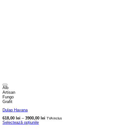
Alb
Artisan
Fungo
Grafit
Dulap Havana
Interval
618,00
lei
–
3900,00
lei
TVA inclus
de
Selectează opțiunile
prețuri:
Acest
618,00 lei
produs
până
are
la