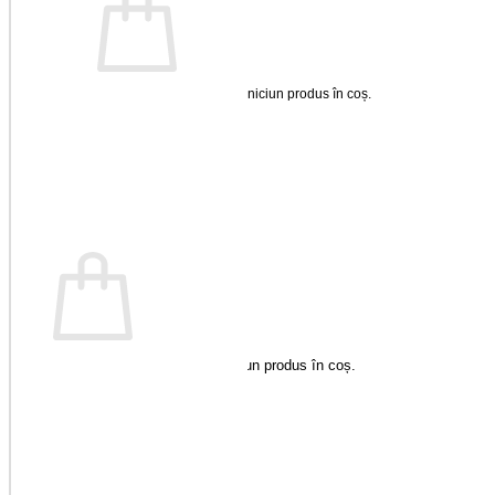
Nu ai niciun produs în coș.
Înapoi la magazin
Coș
Nu ai niciun produs în coș.
Înapoi la magazin