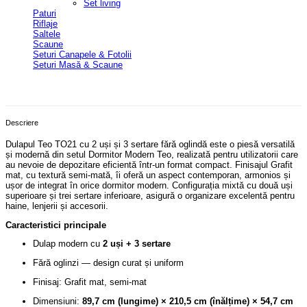
Set living
Paturi
Riflaje
Saltele
Scaune
Seturi Canapele & Fotolii
Seturi Masă & Scaune
Descriere
Dulapul Teo TO21 cu 2 uși și 3 sertare fără oglindă este o piesă versatilă
și modernă din setul Dormitor Modern Teo, realizată pentru utilizatorii care
au nevoie de depozitare eficientă într-un format compact. Finisajul Grafit
mat, cu textură semi-mată, îi oferă un aspect contemporan, armonios și
ușor de integrat în orice dormitor modern. Configurația mixtă cu două uși
superioare și trei sertare inferioare, asigură o organizare excelentă pentru
haine, lenjerii și accesorii.
Caracteristici principale
Dulap modern cu
2 uși + 3 sertare
Fără oglinzi — design curat și uniform
Finisaj: Grafit mat, semi-mat
Dimensiuni:
89,7 cm (lungime) × 210,5 cm (înălțime) × 54,7 cm