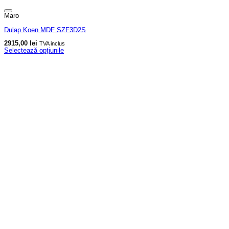
Maro
Dulap Koen MDF SZF3D2S
2915,00
lei
TVA inclus
Selectează opțiunile
Acest
produs
are
mai
multe
variații.
Opțiunile
pot
fi
alese
în
pagina
produsului.