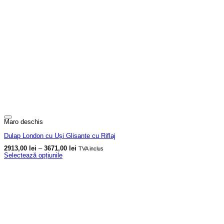
Maro deschis
Dulap London cu Uși Glisante cu Riflaj
Interval
2913,00
lei
–
3671,00
lei
TVA inclus
de
Selectează opțiunile
prețuri:
Acest
2913,00 lei
produs
până
are
la
3671,00 lei
mai
multe
variații.
Opțiunile
pot
fi