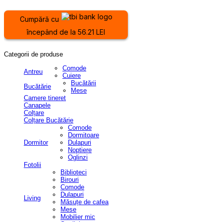
Cumpără cu
începând de la 56.21 LEI
Categorii de produse
Comode
Antreu
Cuiere
Bucătării
Bucătărie
Mese
Camere tineret
Canapele
Colțare
Colțare Bucătărie
Comode
Dormitoare
Dormitor
Dulapuri
Noptiere
Oglinzi
Fotolii
Biblioteci
Birouri
Comode
Dulapuri
Living
Măsuțe de cafea
Mese
Mobilier mic