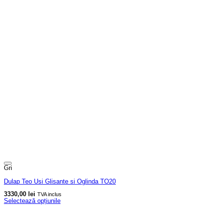
Gri
Dulap Teo Usi Glisante si Oglinda TO20
3330,00
lei
TVA inclus
Selectează opțiunile
Acest
produs