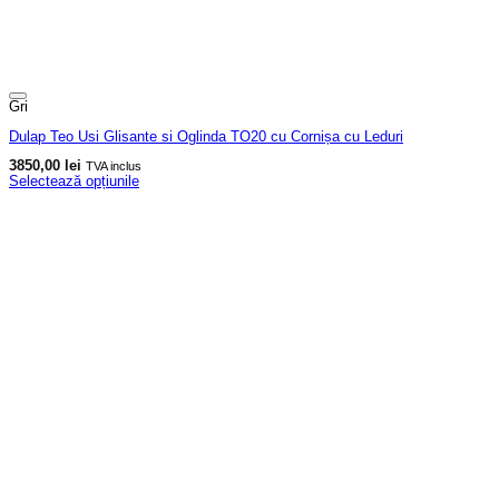
Gri
Dulap Teo Usi Glisante si Oglinda TO20 cu Cornișa cu Leduri
3850,00
lei
TVA inclus
Selectează opțiunile
Acest
produs
are
mai
multe
variații.
Opțiunile
pot
fi
alese
în
pagina
produsului.