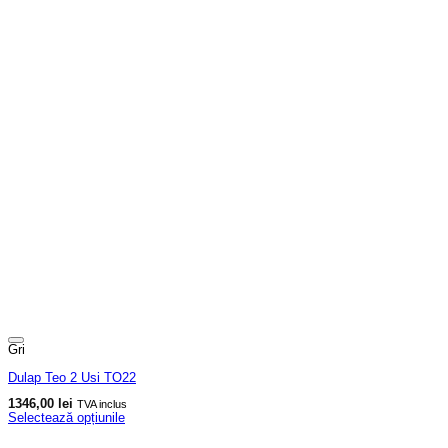
Gri
Dulap Teo 2 Usi TO22
1346,00
lei
TVA inclus
Selectează opțiunile
Acest
produs