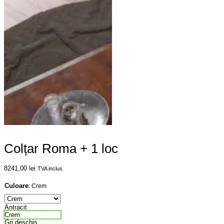
Colțar Roma + 1 loc
8241,00
lei
TVA inclus
Culoare
:
Crem
Antracit
Crem
Gri deschis