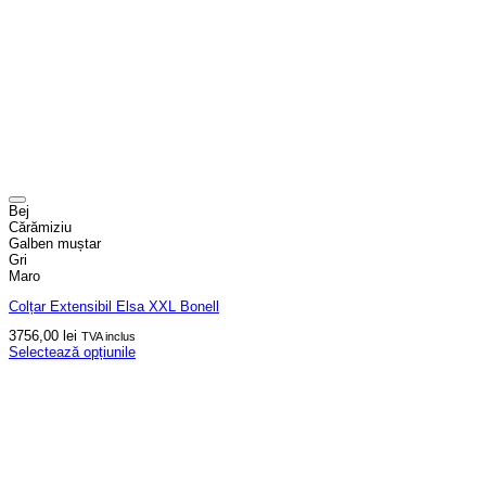
Bej
Cărămiziu
Galben muștar
Gri
Maro
Colțar Extensibil Elsa XXL Bonell
3756,00
lei
TVA inclus
Selectează opțiunile
Acest
produs
are
mai
multe
variații.
Opțiunile
pot