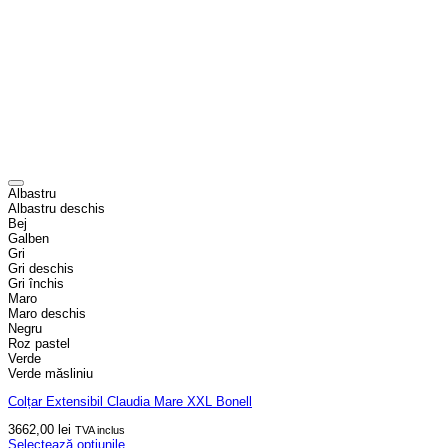
Albastru
Albastru deschis
Bej
Galben
Gri
Gri deschis
Gri închis
Maro
Maro deschis
Negru
Roz pastel
Verde
Verde măsliniu
Colțar Extensibil Claudia Mare XXL Bonell
3662,00
lei
TVA inclus
Selectează opțiunile