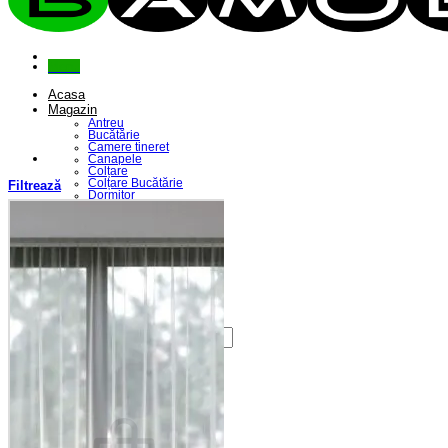
Menu
Acasa
Magazin
Antreu
Bucătărie
Camere tineret
Canapele
Colțare
Colțare Bucătărie
Filtrează
Dormitor
Fotolii
Living
Paturi
Riflaje
Saltele
Scaune
Seturi Canapele & Fotolii
Seturi Masă & Scaune
Despre Noi
Contact
Caută
după:
Coș /
0,00
lei