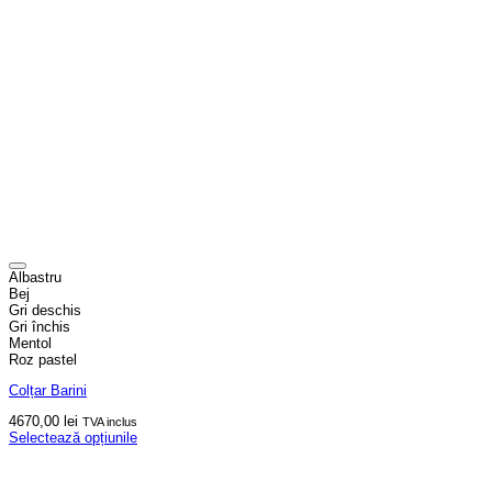
Albastru
Bej
Gri deschis
Gri închis
Mentol
Roz pastel
Colțar Barini
4670,00
lei
TVA inclus
Selectează opțiunile
Acest
produs
are