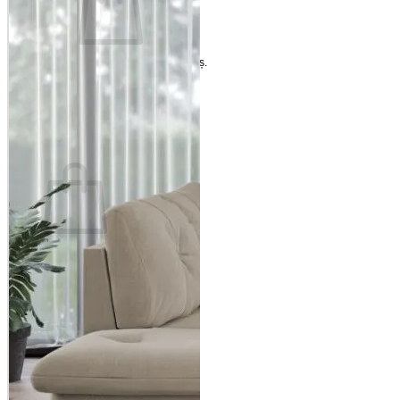
Nu ai niciun produs în coș.
Înapoi la magazin
Coș
Nu ai niciun produs în coș.
Înapoi la magazin