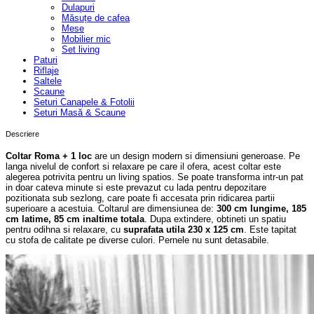
Dulapuri
Măsuțe de cafea
Mese
Mobilier mic
Set living
Paturi
Riflaje
Saltele
Scaune
Seturi Canapele & Fotolii
Seturi Masă & Scaune
Descriere
Coltar Roma + 1 loc
are un design modern si dimensiuni generoase. Pe
langa nivelul de confort si relaxare pe care il ofera, acest coltar este
alegerea potrivita pentru un living spatios. Se poate transforma intr-un pat
in doar cateva minute si este prevazut cu lada pentru depozitare
pozitionata sub sezlong, care poate fi accesata prin ridicarea partii
superioare a acestuia. Coltarul are dimensiunea de:
300 cm lungime, 185
cm latime, 85 cm inaltime totala
. Dupa extindere, obtineti un spatiu
pentru odihna si relaxare, cu
suprafata utila 230 x 125 cm
. Este tapitat
cu stofa de calitate pe diverse culori. Pernele nu sunt detasabile.