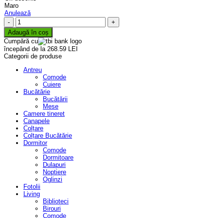
Maro
Anulează
Cantitate
Colțar
Adaugă în coș
Roma
Cumpără cu
+
începând de la 268.59 LEI
1
Categorii de produse
loc
Antreu
Comode
Cuiere
Bucătărie
Bucătării
Mese
Camere tineret
Canapele
Colțare
Colțare Bucătărie
Dormitor
Comode
Dormitoare
Dulapuri
Noptiere
Oglinzi
Fotolii
Living
Biblioteci
Birouri
Comode