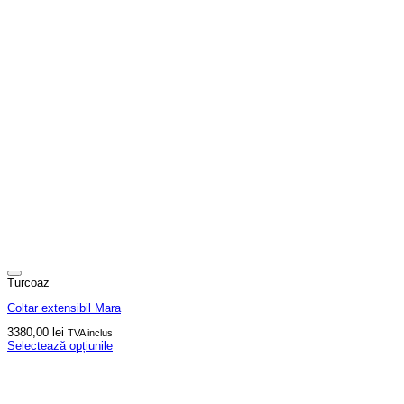
Turcoaz
Coltar extensibil Mara
3380,00
lei
TVA inclus
Selectează opțiunile
Acest
produs
are
mai