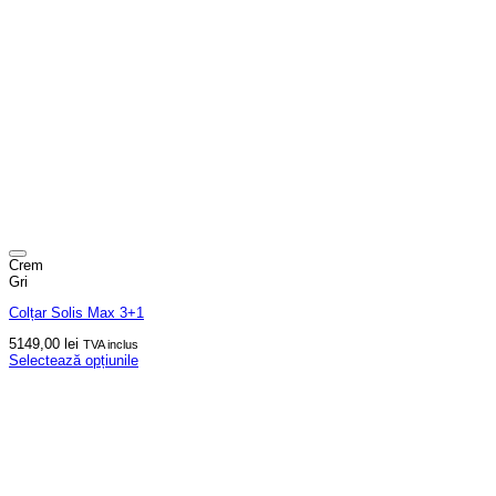
Crem
Gri
Colțar Solis Max 3+1
5149,00
lei
TVA inclus
Selectează opțiunile
Acest
produs
are
mai
multe
variații.
Opțiunile
pot