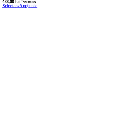
488,00
lei
TVA inclus
Selectează opțiunile
Acest
produs
are
mai
multe
variații.
Opțiunile
pot
fi
alese
în
pagina
produsului.