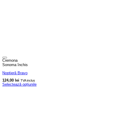
Cremona
Sonoma închis
Noptieră Bravo
124,00
lei
TVA inclus
Selectează opțiunile
Acest
produs
are
mai
multe
variații.
Opțiunile
pot
fi
alese