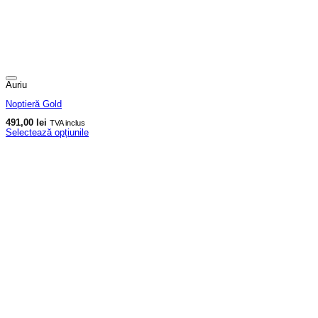
Auriu
Noptieră Gold
491,00
lei
TVA inclus
Selectează opțiunile
Acest
produs
are
mai
multe
variații.
Opțiunile
pot
fi
alese
în
pagina
produsului.