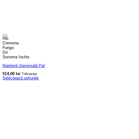
Alb
Cremona
Fungo
Gri
Sonoma închis
Noptieră Universală Pal
514,00
lei
TVA inclus
Selectează opțiunile
Acest
produs
are
mai
multe
variații.
Opțiunile
pot
fi
alese
în
pagina
produsului.