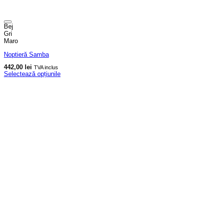
Bej
Gri
Maro
Noptieră Samba
442,00
lei
TVA inclus
Selectează opțiunile
Acest
produs
are
mai
multe
variații.
Opțiunile
pot
fi
alese
în
pagina
produsului.