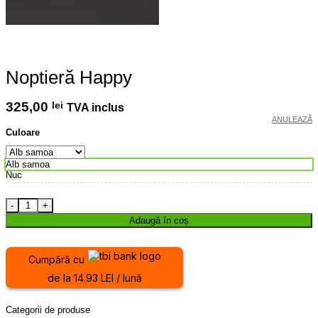
Noptieră Happy
325,00
lei
TVA inclus
ANULEAZĂ
Culoare
Alb samoa
Nuc
Cantitate Noptieră Happy
Adaugă în coș
Cumpără cu
de la 14.93 LEI / lună
Categorii de produse