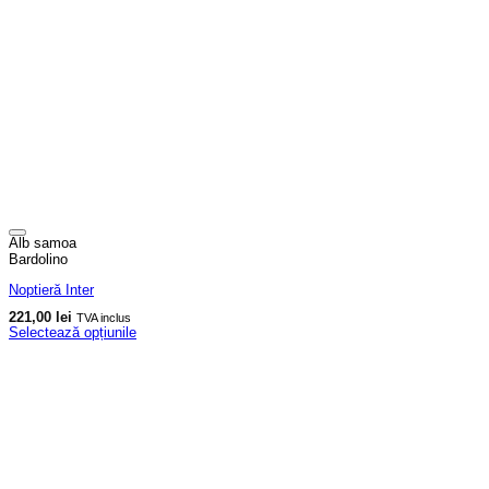
Alb samoa
Bardolino
Noptieră Inter
221,00
lei
TVA inclus
Selectează opțiunile
Acest
produs
are
mai
multe
variații.
Opțiunile
pot
fi