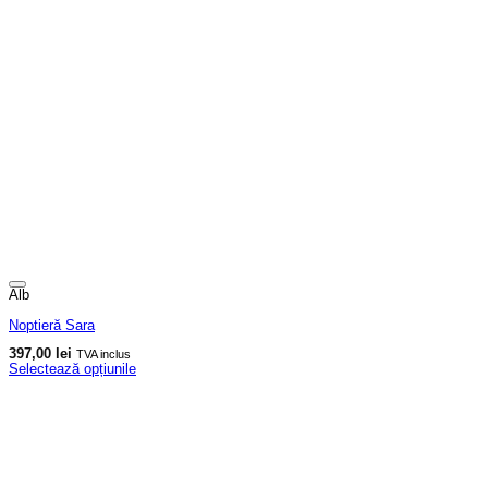
Alb
Noptieră Sara
397,00
lei
TVA inclus
Selectează opțiunile
Acest
produs
are
mai
multe
variații.
Opțiunile