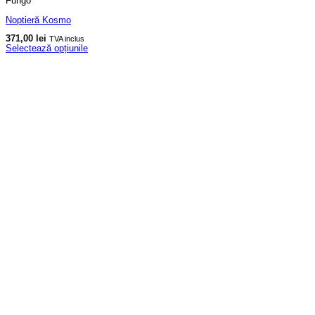
Fungo
Noptieră Kosmo
371,00
lei
TVA inclus
Selectează opțiunile
Acest
produs
are
mai
multe
variații.
Opțiunile
pot
fi
alese
în
pagina
produsului.