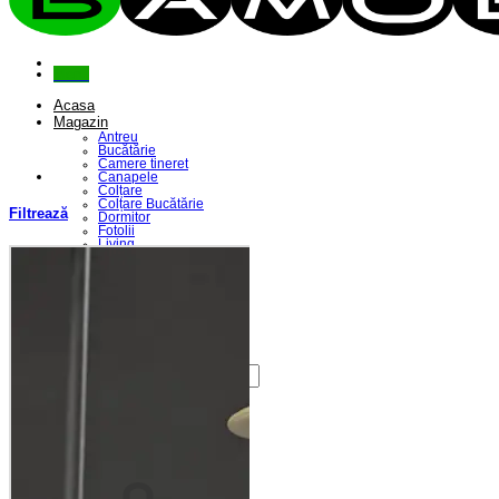
Menu
Acasa
Magazin
Antreu
Bucătărie
Camere tineret
Canapele
Colțare
Colțare Bucătărie
Filtrează
Dormitor
Fotolii
Living
Paturi
Riflaje
Saltele
Scaune
Seturi Canapele & Fotolii
Seturi Masă & Scaune
Despre Noi
Contact
Caută
după:
Coș /
0,00
lei