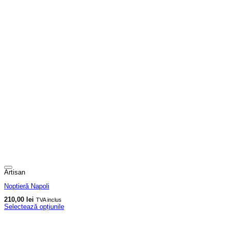
Artisan
Noptieră Napoli
210,00
lei
TVA inclus
Selectează opțiunile
Acest
produs
are