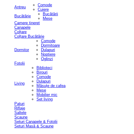
Comode
Antreu
Cuiere
Bucătării
Bucătărie
Mese
Camere tineret
Canapele
Colțare
Colțare Bucătărie
Comode
Dormitoare
Dormitor
Dulapuri
Noptiere
Oglinzi
Fotolii
Biblioteci
Birouri
Comode
Dulapuri
Living
Măsuțe de cafea
Mese
Mobilier mic
Set living
Paturi
Riflaje
Saltele
Scaune
Seturi Canapele & Fotolii
Seturi Masă & Scaune