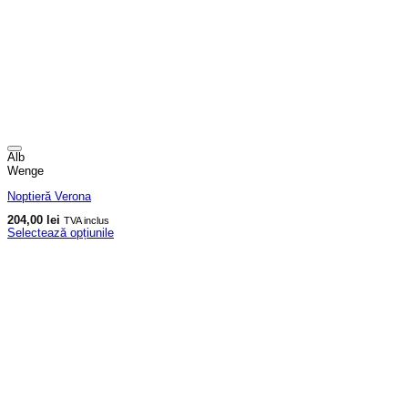
Alb
Wenge
Noptieră Verona
204,00
lei
TVA inclus
Selectează opțiunile
Acest
produs
are
mai
multe
variații.
Opțiunile
pot
fi
alese
în
pagina