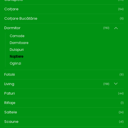
Colțare
(64)
Colțare Bucătărie
(6)
Dormitor
(150)
Comode
Dormitoare
Dulapuri
Noptiere
Oglinzi
Fotolii
(9)
Living
(158)
Paturi
(44)
Riflaje
(1)
Saltele
(24)
Scaune
(41)