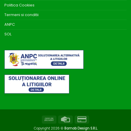
Politica Cookies
Termeni si conditii
ANPC
SOL
Cash
Credit
Credit
On
Card
Card
Copyright 2026 ©
Bamob Design S.R.L.
Delivery
2