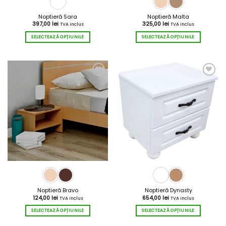
Noptieră Sara
Noptieră Malta
397,00
lei
325,00
lei
TVA inclus
TVA inclus
SELECTEAZĂ OPȚIUNILE
SELECTEAZĂ OPȚIUNILE
Acest
Acest
produs
produs
are
are
mai
mai
multe
multe
variații.
variații.
Opțiunile
Opțiunile
pot
pot
fi
fi
alese
alese
în
în
pagina
pagina
produsului.
produsului.
Noptieră Bravo
Noptieră Dynasty
124,00
lei
654,00
lei
TVA inclus
TVA inclus
SELECTEAZĂ OPȚIUNILE
SELECTEAZĂ OPȚIUNILE
Acest
Acest