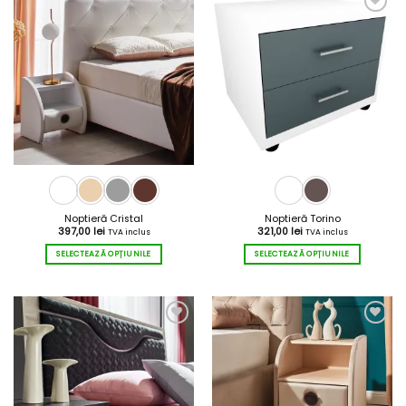
Noptieră Cristal
Noptieră Torino
397,00
lei
321,00
lei
TVA inclus
TVA inclus
SELECTEAZĂ OPȚIUNILE
SELECTEAZĂ OPȚIUNILE
Acest
Acest
produs
produs
are
are
mai
mai
multe
multe
variații.
variații.
Opțiunile
Opțiunile
pot
pot
fi
fi