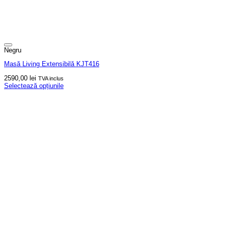
Negru
Masă Living Extensibilă KJT416
2590,00
lei
TVA inclus
Selectează opțiunile
Acest
produs
are
mai
multe
variații.
Opțiunile
pot
fi
alese
în
pagina
produsului.