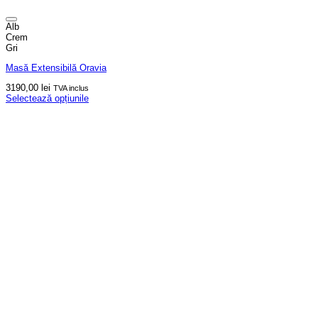
Alb
Crem
Gri
Masă Extensibilă Oravia
3190,00
lei
TVA inclus
Selectează opțiunile
Acest
produs
are
mai
multe
variații.
Opțiunile
pot
fi
alese
în
pagina
produsului.