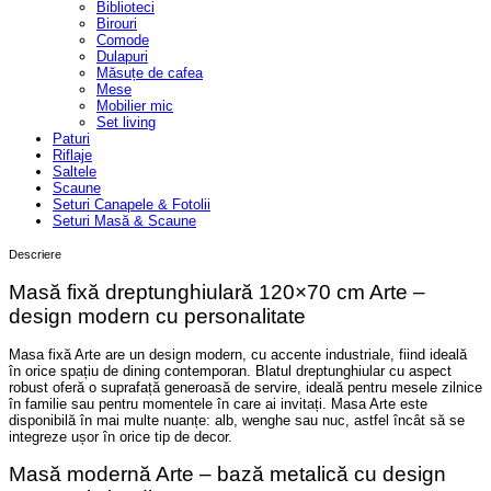
Biblioteci
Birouri
Comode
Dulapuri
Măsuțe de cafea
Mese
Mobilier mic
Set living
Paturi
Riflaje
Saltele
Scaune
Seturi Canapele & Fotolii
Seturi Masă & Scaune
Descriere
Masă fixă dreptunghiulară 120×70 cm Arte –
design modern cu personalitate
Masa fixă Arte are un design modern, cu accente industriale, fiind ideală
în orice spațiu de dining contemporan. Blatul dreptunghiular cu aspect
robust oferă o suprafață generoasă de servire, ideală pentru mesele zilnice
în familie sau pentru momentele în care ai invitați. Masa Arte este
disponibilă în mai multe nuanțe: alb, wenghe sau nuc, astfel încât să se
integreze ușor în orice tip de decor.
Masă modernă Arte – bază metalică cu design