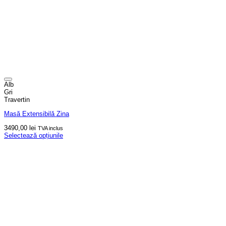
Alb
Gri
Travertin
Masă Extensibilă Zina
3490,00
lei
TVA inclus
Selectează opțiunile
Acest
produs
are
mai
multe
variații.
Opțiunile
pot
fi
alese
în
pagina