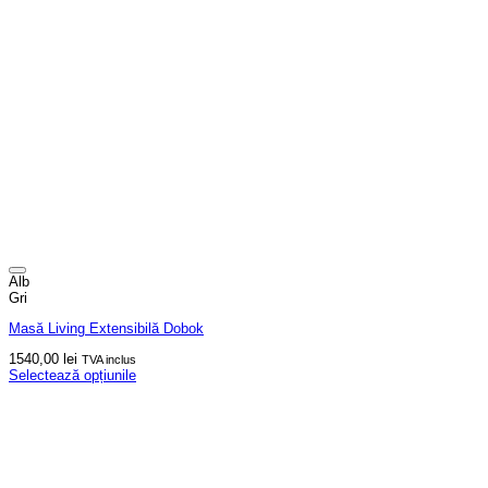
Alb
Gri
Masă Living Extensibilă Dobok
1540,00
lei
TVA inclus
Selectează opțiunile
Acest
produs
are
mai
multe
variații.