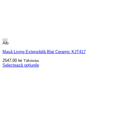
Alb
Masă Living Extensibilă Blat Ceramic KJT417
2547,00
lei
TVA inclus
Selectează opțiunile
Acest
produs
are
mai
multe
variații.
Opțiunile
pot
fi
alese
în
pagina
produsului.