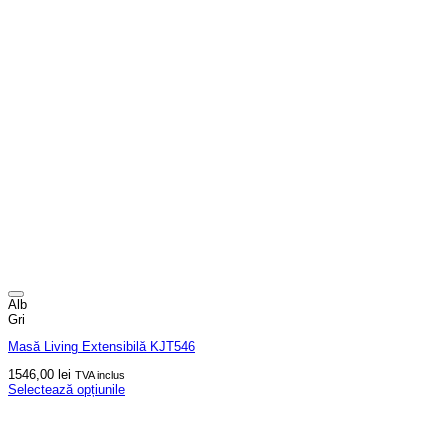
Alb
Gri
Masă Living Extensibilă KJT546
1546,00
lei
TVA inclus
Selectează opțiunile
Acest
produs
are