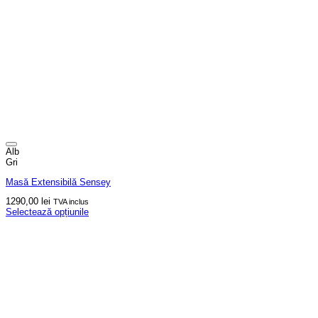
Alb
Gri
Masă Extensibilă Sensey
1290,00
lei
TVA inclus
Selectează opțiunile
Acest
produs
are
mai
multe
variații.
Opțiunile
pot
fi
alese