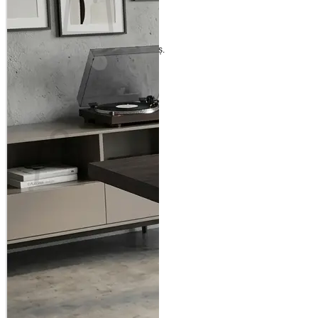
Nu ai niciun produs în coș.
Înapoi la magazin
Coș
Nu ai niciun produs în coș.
Înapoi la magazin