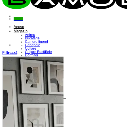
Menu
Acasa
Magazin
Antreu
Bucătărie
Camere tineret
Canapele
Colțare
Colțare Bucătărie
Filtrează
Dormitor
Fotolii
Living
Paturi
Riflaje
Saltele
Scaune
Seturi Canapele & Fotolii
Seturi Masă & Scaune
Despre Noi
Contact
Caută
după:
Coș /
0,00
lei