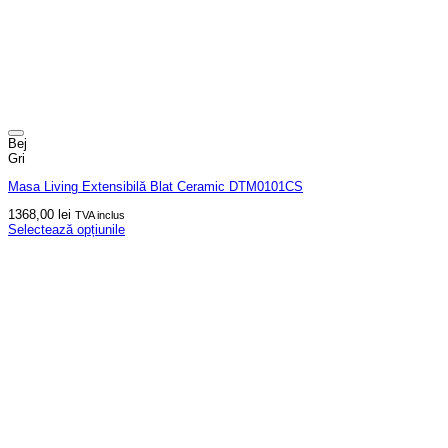
Bej
Gri
Masa Living Extensibilă Blat Ceramic DTM0101CS
1368,00
lei
TVA inclus
Selectează opțiunile
Acest
produs
are
mai
multe
variații.
Opțiunile
pot
fi
alese
în
pagina
produsului.