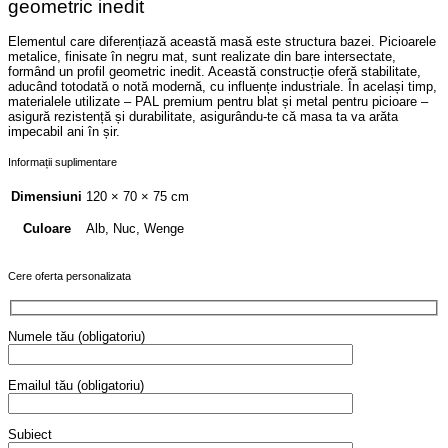
geometric inedit
Elementul care diferențiază această masă este structura bazei. Picioarele
metalice, finisate în negru mat, sunt realizate din bare intersectate,
formând un profil geometric inedit. Această construcție oferă stabilitate,
aducând totodată o notă modernă, cu influențe industriale. În același timp,
materialele utilizate – PAL premium pentru blat și metal pentru picioare –
asigură rezistență și durabilitate, asigurându-te că masa ta va arăta
impecabil ani în șir.
Informații suplimentare
Dimensiuni
120 × 70 × 75 cm
Alb, Nuc, Wenge
Culoare
Cere oferta personalizata
Numele tău (obligatoriu)
Emailul tău (obligatoriu)
Subiect