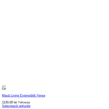
Gri
Masă Living Extensibilă Yense
1130,00
lei
TVA inclus
Selectează opțiunile