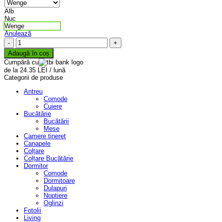
Alb
Nuc
Wenge
Anulează
Cantitate
Masă
Adaugă în coș
fixă
Cumpără cu
dreptunghiulară
de la 24.35 LEI / lună
Arte
Categorii de produse
Antreu
Comode
Cuiere
Bucătărie
Bucătării
Mese
Camere tineret
Canapele
Colțare
Colțare Bucătărie
Dormitor
Comode
Dormitoare
Dulapuri
Noptiere
Oglinzi
Fotolii
Living