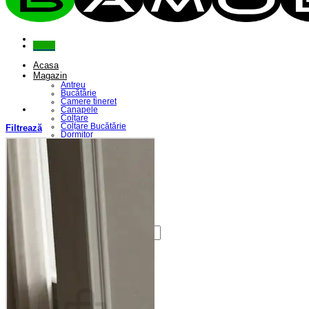
Menu
Acasa
Magazin
Antreu
Bucătărie
Camere tineret
Canapele
Colțare
Colțare Bucătărie
Filtrează
Dormitor
Fotolii
Living
Paturi
Riflaje
Saltele
Scaune
Seturi Canapele & Fotolii
Seturi Masă & Scaune
Despre Noi
Contact
Caută
după:
Coș /
0,00
lei