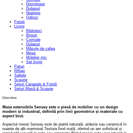
Dormitoare
Dulapuri
Noptiere
Oglinzi
Fotolii
Living
Biblioteci
Birouri
Comode
Dulapuri
Măsuțe de cafea
Mese
Mobilier mic
Set living
Paturi
Riflaje
Saltele
Scaune
Seturi Canapele & Fotolii
Seturi Masă & Scaune
Descriere
Masa extensibila Sensey este o piesă de mobilier cu un design
modern și industrial, definită prin linii geometrice și materiale cu
aspect brut.
Aspectul mesei Sensey este de piatră naturală, ardezie sau ceramică în
nuanțe de alb marmorat.Textura fiind mată, oferind un aer sofisticat și