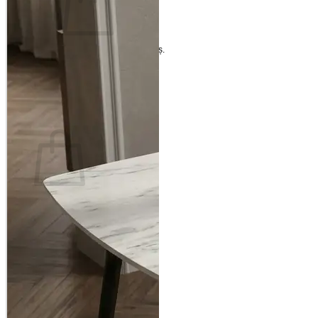
Nu ai niciun produs în coș.
Înapoi la magazin
Coș
Nu ai niciun produs în coș.
Înapoi la magazin