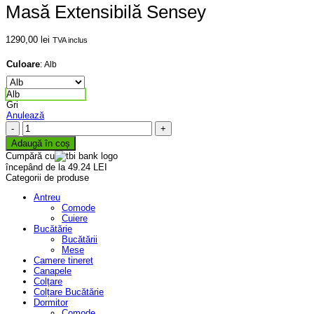
Masă Extensibilă Sensey
1290,00
lei
TVA inclus
Culoare
:
Alb
Alb
Gri
Anulează
Cantitate
Masă
Adaugă în coș
Extensibilă
Cumpără cu
Sensey
începând de la 49.24 LEI
Categorii de produse
Antreu
Comode
Cuiere
Bucătărie
Bucătării
Mese
Camere tineret
Canapele
Colțare
Colțare Bucătărie
Dormitor
Comode