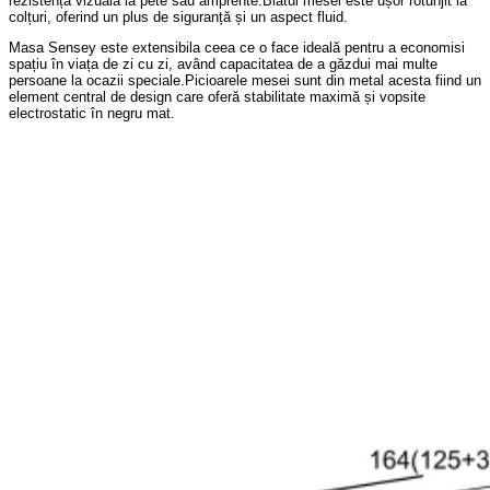
rezistență vizuală la pete sau amprente.Blatul mesei este ușor rotunjit la
colțuri, oferind un plus de siguranță și un aspect fluid.
Masa Sensey este extensibila ceea ce o face ideală pentru a economisi
spațiu în viața de zi cu zi, având capacitatea de a găzdui mai multe
persoane la ocazii speciale.Picioarele mesei sunt din metal acesta fiind un
element central de design care oferă stabilitate maximă și vopsite
electrostatic în negru mat.