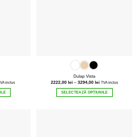
Dulap Vista
terval
Interval
2222,00
lei
–
3294,00
lei
VA inclus
TVA inclus
e
de
ețuri:
prețuri:
ILE
SELECTEAZĂ OPȚIUNILE
02,00 lei
2222,00 lei
ână
până
Acest
la
produs
892,00 lei
3294,00 lei
are
mai
multe
variații.