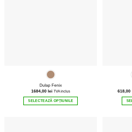
Opțiunile
pot
fi
alese
în
pagina
produsului.
Dulap Fenix
1684,00
lei
618,00
TVA inclus
SELECTEAZĂ OPȚIUNILE
SE
Acest
produs
are
mai