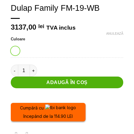
Dulap Family FM-19-WB
3137,00
lei
TVA inclus
ANULEAZĂ
Culoare
Cantitate Dulap Family FM-19-WB
ADAUGĂ ÎN COȘ
Cumpără cu
începând de la 114.90 LEI