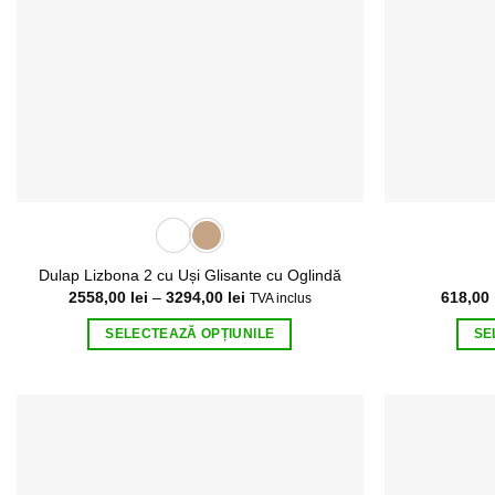
Dulap Lizbona 2 cu Uși Glisante cu Oglindă
Interval
2558,00
lei
–
3294,00
lei
618,00
TVA inclus
de
prețuri:
SELECTEAZĂ OPȚIUNILE
SE
2558,00 lei
până
Acest
la
produs
3294,00 lei
are
mai
multe
variații.