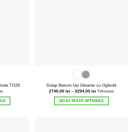
Opțiunile
pot
fi
alese
în
pagina
i.
produsului.
glinda TO20
Dulap Batumi Uși Glisante cu Oglindă
Interval
2740,00
lei
–
3294,00
lei
us
TVA inclus
de
prețuri:
ILE
SELECTEAZĂ OPȚIUNILE
2740,00 lei
până
Acest
la
produs
3294,00 lei
are
mai