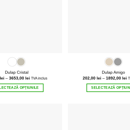
Dulap Cristal
Dulap Amigo
Interval
In
lei
–
3653,00
lei
202,00
lei
–
1892,00
lei
TVA inclus
T
de
d
prețuri:
pr
LECTEAZĂ OPȚIUNILE
SELECTEAZĂ OPȚIUN
618,00 lei
2
până
p
Acest
Acest
la
la
produs
produs
3653,00 lei
1
are
are
mai
mai
multe
multe
variații.
variații.