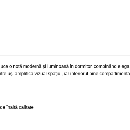
 o notă modernă și luminoasă în dormitor, combinând eleganța fi
e uși amplifică vizual spațiul, iar interiorul bine compartimenta
e înaltă calitate