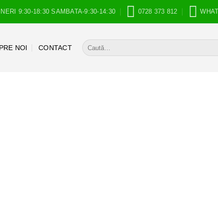
INERI 9:30-18:30 SAMBATA-9:30-14:30
0728 373 812
WHA
Caută
PRE NOI
CONTACT
după: