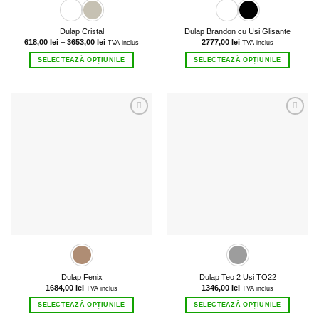
Dulap Cristal
Dulap Brandon cu Usi Glisante
Interval
618,00
lei
–
3653,00
lei
2777,00
lei
TVA inclus
TVA inclus
de
prețuri:
SELECTEAZĂ OPȚIUNILE
SELECTEAZĂ OPȚIUNILE
618,00 lei
până
Acest
Acest
la
3653,00 lei
produs
produs
are
are
mai
mai
multe
multe
variații.
variații.
Opțiunile
Opțiunile
pot
pot
fi
fi
alese
alese
în
în
pagina
pagina
produsului.
produsului.
Dulap Fenix
Dulap Teo 2 Usi TO22
1684,00
lei
1346,00
lei
TVA inclus
TVA inclus
SELECTEAZĂ OPȚIUNILE
SELECTEAZĂ OPȚIUNILE
Acest
Acest