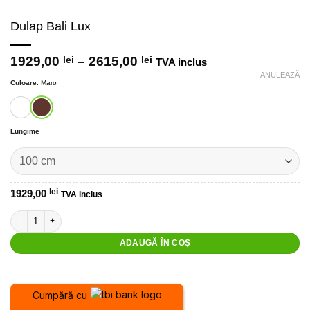
Dulap Bali Lux
Interval
1929,00
lei
–
2615,00
lei
TVA inclus
de
ANULEAZĂ
Culoare
:
Maro
prețuri:
1929,00 lei
până
la
Lungime
2615,00 lei
1929,00
lei
TVA inclus
Cantitate Dulap Bali Lux
ADAUGĂ ÎN COȘ
Cumpără cu