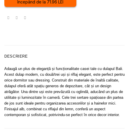
începând de la 71.96 LEI
DESCRIERE
Adaugă un plus de eleganță și funcționalitate casei tale cu dulapul Bali.
Acest dulap modern, cu două/trei uși și riflaj elegant, este perfect pentru
orice dormitor sau dressing. Construit din materiale de înaltă calitate,
dulapul oferă atât spațiu generos de depozitare, cât și un design
atrăgător. Una dintre uși este prevăzută cu oglindă, aducând un plus de
utilitate și luminozitate în cameră. Cele trei sertare spațioase din partea
de jos sunt ideale pentru organizarea accesoriilor și a hainelor mici.
Finisajul alb, combinat cu riflajul din lemn, conferă un aspect
contemporan și sofisticat, potrivindu-se perfect în orice decor interior.