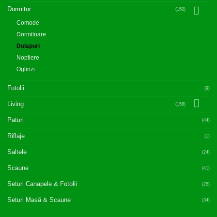
Dormitor
(150)
Comode
Dormitoare
Dulapuri
Noptiere
Oglinzi
Fotolii
(9)
Living
(158)
Paturi
(44)
Riflaje
(1)
Saltele
(24)
Scaune
(41)
Seturi Canapele & Fotolii
(25)
Seturi Masă & Scaune
(34)