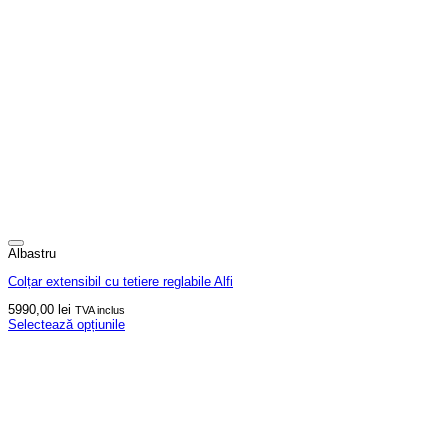
Albastru
Colțar extensibil cu tetiere reglabile Alfi
5990,00
lei
TVA inclus
Selectează opțiunile
Acest
produs
are
mai
multe
variații.
Opțiunile
pot