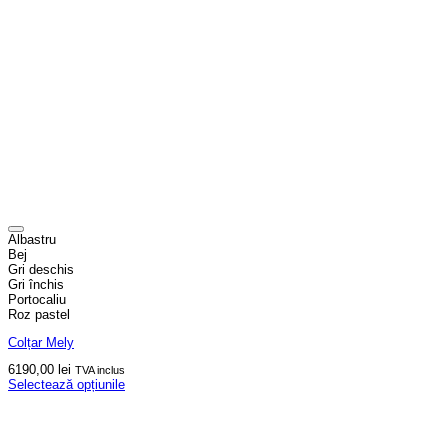
Albastru
Bej
Gri deschis
Gri închis
Portocaliu
Roz pastel
Colțar Mely
6190,00
lei
TVA inclus
Selectează opțiunile
Acest
produs
are
mai