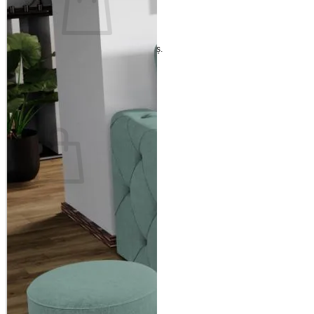
Nu ai niciun produs în coș.
Înapoi la magazin
Coș
Nu ai niciun produs în coș.
Înapoi la magazin