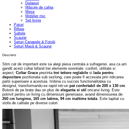
Dulapuri
Măsuțe de cafea
Mese
Mobilier mic
Set living
Paturi
Riflaje
Saltele
Scaune
Seturi Canapele & Fotolii
Seturi Masă & Scaune
Descriere
Stim cat de important este sa alegi piesa centrala a sufrageriei, asa ca am
gandit acest coltar bifand trei elemente esentiale: confort, utilitate si
aspect.
Coltar Grace
prezinta
trei tetiere reglabile
si
lada pentru
depozitare
pozitionata sub sezlong, care poate fi accesata prin ridicarea
partii superioare a acestuia. Imbina cu succes functionalitatea cu
designul, transformandu-se rapid intr-un
pat confortabil de 200 x 130 cm
.
Butonii de pe brate dau un plus de
eleganta si stil
oricarui living. Este
potrivit pentru un living cu dimensiuni generoase, avand dimensiunea de:
260 cm lungime, 165 cm latime, 94 cm inaltime totala
. Este tapitat cu
stofa de calitate pe diverse culori.