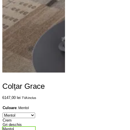
Colțar Grace
6147,00
lei
TVA inclus
Culoare
:
Mentol
Crem
Gri deschis
Mentol