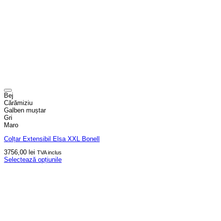
Bej
Cărămiziu
Galben muștar
Gri
Maro
Colțar Extensibil Elsa XXL Bonell
3756,00
lei
TVA inclus
Selectează opțiunile
Acest
produs
are
mai
multe
variații.
Opțiunile
pot