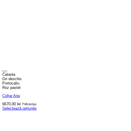
Catania
Gri deschis
Portocaliu
Roz pastel
Colțar Aria
6670,00
lei
TVA inclus
Selectează opțiunile
Acest
produs
are
mai
multe