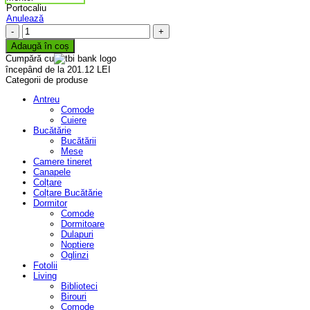
Portocaliu
Anulează
Cantitate
Colțar
Adaugă în coș
Grace
Cumpără cu
începând de la 201.12 LEI
Categorii de produse
Antreu
Comode
Cuiere
Bucătărie
Bucătării
Mese
Camere tineret
Canapele
Colțare
Colțare Bucătărie
Dormitor
Comode
Dormitoare
Dulapuri
Noptiere
Oglinzi
Fotolii
Living
Biblioteci
Birouri
Comode