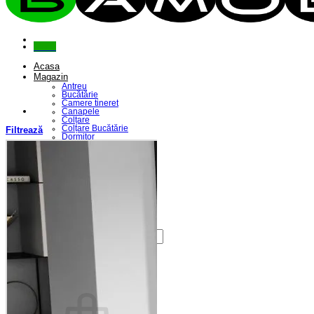
Menu
Acasa
Magazin
Antreu
Bucătărie
Camere tineret
Canapele
Colțare
Colțare Bucătărie
Filtrează
Dormitor
Fotolii
Living
Paturi
Riflaje
Saltele
Scaune
Seturi Canapele & Fotolii
Seturi Masă & Scaune
Despre Noi
Contact
Caută
după:
Coș /
0,00
lei