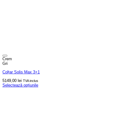
Crem
Gri
Colțar Solis Max 3+1
5149,00
lei
TVA inclus
Selectează opțiunile
Acest
produs
are
mai
multe
variații.
Opțiunile
pot
fi
alese
în