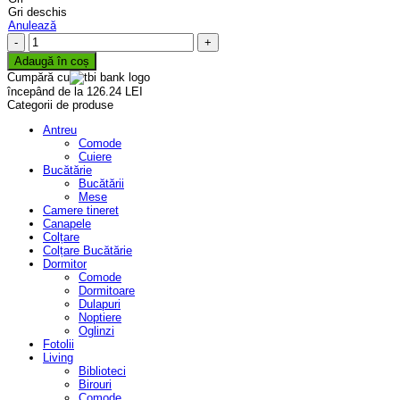
Gri deschis
Anulează
Cantitate
Canapea
Adaugă în coș
Santorini
Cumpără cu
începând de la 126.24 LEI
Categorii de produse
Antreu
Comode
Cuiere
Bucătărie
Bucătării
Mese
Camere tineret
Canapele
Colțare
Colțare Bucătărie
Dormitor
Comode
Dormitoare
Dulapuri
Noptiere
Oglinzi
Fotolii
Living
Biblioteci
Birouri
Comode