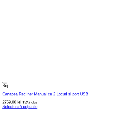
Bej
Canapea Recliner Manual cu 2 Locuri si port USB
2759,00
lei
TVA inclus
Selectează opțiunile
Acest
produs
are
mai
multe
variații.