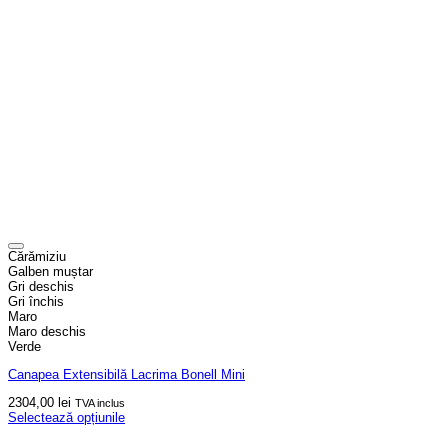
Cărămiziu
Galben muștar
Gri deschis
Gri închis
Maro
Maro deschis
Verde
Canapea Extensibilă Lacrima Bonell Mini
2304,00
lei
TVA inclus
Selectează opțiunile
Acest
produs