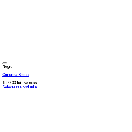
Negru
Canapea Seren
1890,00
lei
TVA inclus
Selectează opțiunile
Acest
produs
are
mai
multe
variații.
Opțiunile
pot
fi
alese