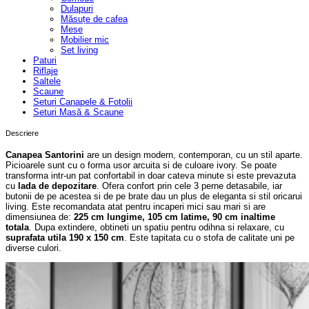
Dulapuri
Măsuțe de cafea
Mese
Mobilier mic
Set living
Paturi
Riflaje
Saltele
Scaune
Seturi Canapele & Fotolii
Seturi Masă & Scaune
Descriere
Canapea Santorini
are un design modern, contemporan, cu un stil aparte.
Picioarele sunt cu o forma usor arcuita si de culoare ivory. Se poate
transforma intr-un pat confortabil in doar cateva minute si este prevazuta
cu
lada de depozitare
. Ofera confort prin cele 3 perne detasabile, iar
butonii de pe acestea si de pe brate dau un plus de eleganta si stil oricarui
living. Este recomandata atat pentru incaperi mici sau mari si are
dimensiunea de:
225 cm lungime, 105 cm latime, 90 cm inaltime
totala
. Dupa extindere, obtineti un spatiu pentru odihna si relaxare, cu
suprafata utila 190 x 150 cm
. Este tapitata cu o stofa de calitate uni pe
diverse culori.