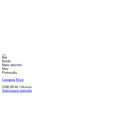
Bej
Bordo
Maro deschis
Mov
Portocaliu
Canapea Eliza
2190,00
lei
TVA inclus
Selectează opțiunile
Acest
produs
are
mai
multe
variații.