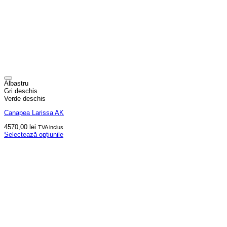
Albastru
Gri deschis
Verde deschis
Canapea Larissa AK
4570,00
lei
TVA inclus
Selectează opțiunile
Acest
produs
are
mai
multe
variații.
Opțiunile
pot
fi
alese
în
pagina