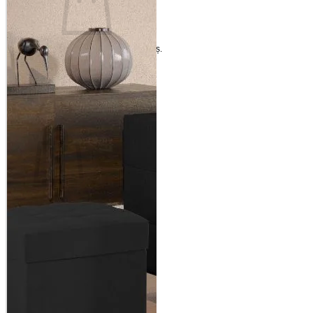
Nu ai niciun produs în coș.
Înapoi la magazin
Coș
Nu ai niciun produs în coș.
Înapoi la magazin