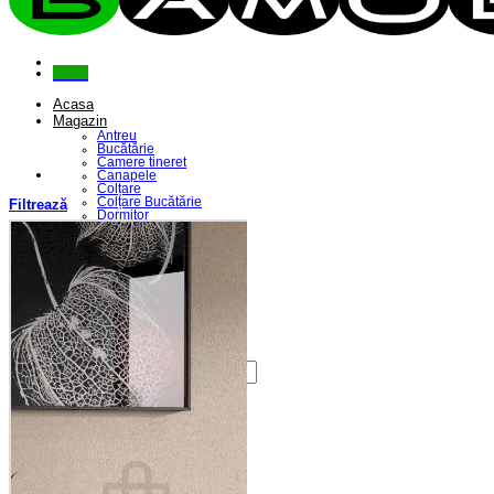
Menu
Acasa
Magazin
Antreu
Bucătărie
Camere tineret
Canapele
Colțare
Colțare Bucătărie
Filtrează
Dormitor
Fotolii
Living
Paturi
Riflaje
Saltele
Scaune
Seturi Canapele & Fotolii
Seturi Masă & Scaune
Despre Noi
Contact
Caută
după:
Coș /
0,00
lei