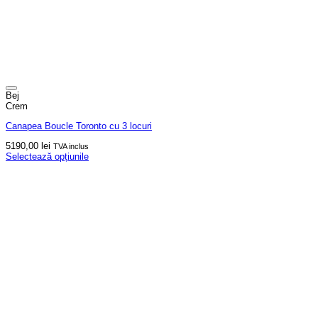
Bej
Crem
Canapea Boucle Toronto cu 3 locuri
5190,00
lei
TVA inclus
Selectează opțiunile
Acest
produs
are
mai
multe
variații.
Opțiunile
pot
fi
alese
în
pagina
produsului.