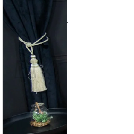
Nu ai niciun produs în coș.
Înapoi la magazin
Coș
Nu ai niciun produs în coș.
Înapoi la magazin