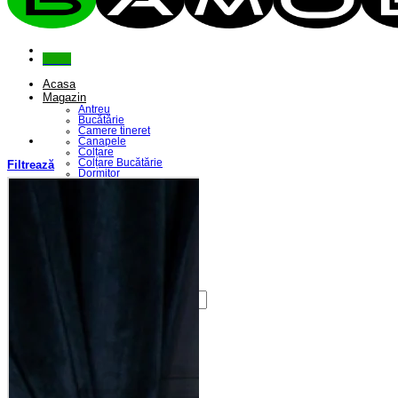
Menu
Acasa
Magazin
Antreu
Bucătărie
Camere tineret
Canapele
Colțare
Colțare Bucătărie
Filtrează
Dormitor
Fotolii
Living
Paturi
Riflaje
Saltele
Scaune
Seturi Canapele & Fotolii
Seturi Masă & Scaune
Despre Noi
Contact
Caută
după:
Coș /
0,00
lei