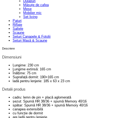
Dulapuri
Măsuțe de cafea
Mese
Mobilier mic
Set living
Paturi
Riflaje
Saltele
Scaune
Seturi Canapele & Fotolii
Seturi Masă & Scaune
Descriere
Dimensiuni
Lungime: 230 cm
Lungime extinsă: 165 cm
Înălțime: 75 cm
Suprafață dormit: 190×165 cm
ladă pentru lenjerie: 185 x 63 x 23 cm
Detalii produs
cadru: lemn de pin + placă aglomerată
șezut: Spumă HR 38/36 + spumă Memory 40/16
spătar: Spumă HR 38/36 + spumă Memory 40/16
canapea extensibilă
cu funcție de dormit
are ladă pentru lenjerie