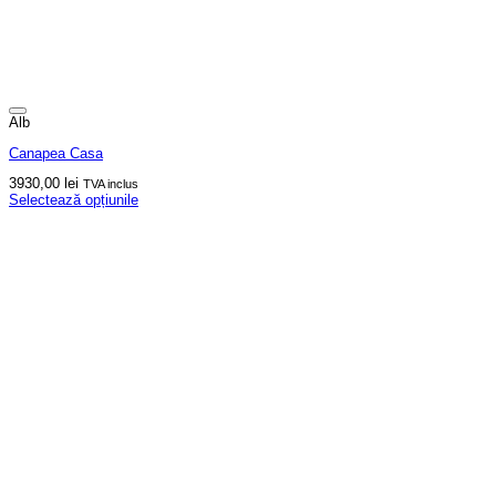
Alb
Canapea Casa
3930,00
lei
TVA inclus
Selectează opțiunile
Acest
produs
are
mai
multe
variații.
Opțiunile
pot
fi
alese
în
pagina
produsului.