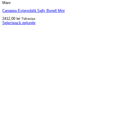
Maro
Canapea Extensibilă Sally Bonell Mini
2412,00
lei
TVA inclus
Selectează opțiunile
Acest
produs
are
mai
multe
variații.
Opțiunile
pot
fi
alese
în
pagina
produsului.