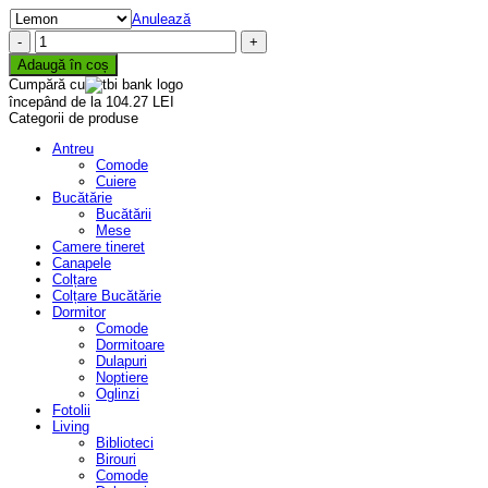
Anulează
Cantitate
Canapea
Adaugă în coș
Extensibilă
Cumpără cu
Elsa
începând de la 104.27 LEI
Memory
Categorii de produse
Max
Antreu
Comode
Cuiere
Bucătărie
Bucătării
Mese
Camere tineret
Canapele
Colțare
Colțare Bucătărie
Dormitor
Comode
Dormitoare
Dulapuri
Noptiere
Oglinzi
Fotolii
Living
Biblioteci
Birouri
Comode