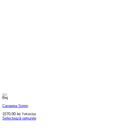
Bej
Canapea Soren
1570,00
lei
TVA inclus
Selectează opțiunile
Acest
produs