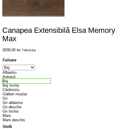
Canapea Extensibilă Elsa Memory
Max
2838,00
lei
TVA inclus
Culoare
Albastru
Antracit
Bej
Bej închis
Cărămiziu
Galben muștar
Gri
Gri albăstrui
Gri deschis
Gri închis
Maro
Maro deschis
Stofă