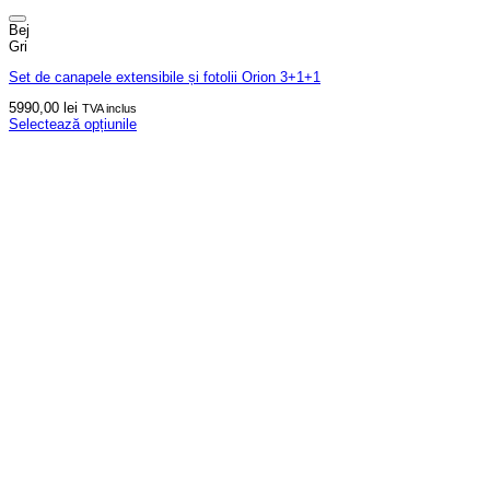
Bej
Gri
Set de canapele extensibile și fotolii Orion 3+1+1
5990,00
lei
TVA inclus
Selectează opțiunile
Acest
produs
are
mai
multe
variații.
Opțiunile
pot
fi
alese
în
pagina
produsului.