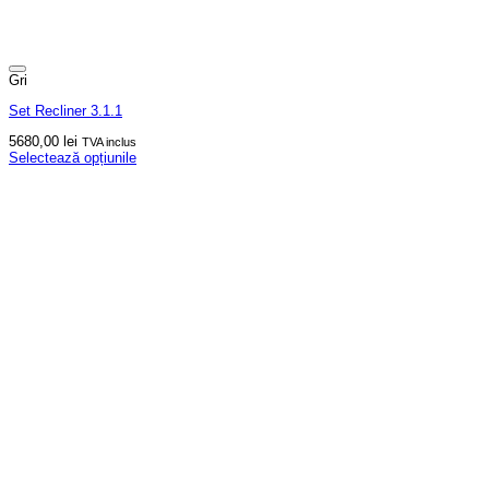
Gri
Set Recliner 3.1.1
5680,00
lei
TVA inclus
Selectează opțiunile
Acest
produs
are
mai
multe
variații.
Opțiunile
pot
fi
alese
în
pagina
produsului.