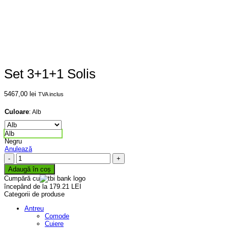
Set 3+1+1 Solis
5467,00
lei
TVA inclus
Culoare
:
Alb
Alb
Negru
Anulează
Cantitate
Set
Adaugă în coș
3+1+1
Cumpără cu
Solis
începând de la 179.21 LEI
Categorii de produse
Antreu
Comode
Cuiere