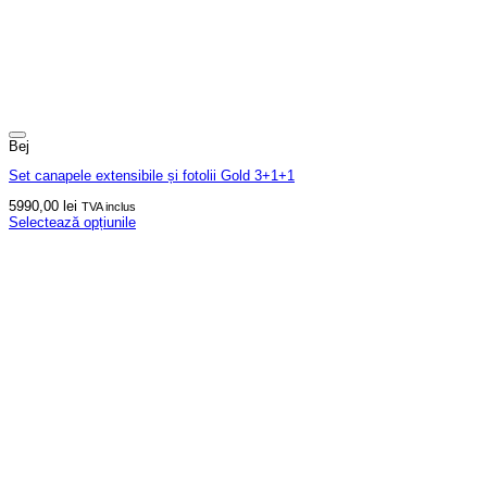
Bej
Set canapele extensibile și fotolii Gold 3+1+1
5990,00
lei
TVA inclus
Selectează opțiunile
Acest
produs
are
mai
multe
variații.
Opțiunile
pot
fi
alese
în
pagina
produsului.