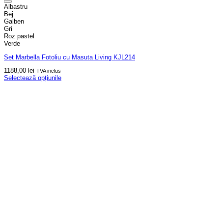
Albastru
Bej
Galben
Gri
Roz pastel
Verde
Set Marbella Fotoliu cu Masuta Living KJL214
1188,00
lei
TVA inclus
Selectează opțiunile
Acest
produs
are
mai
multe
variații.
Opțiunile
pot
fi
alese
în
pagina
produsului.