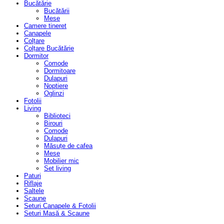
Bucătărie
Bucătării
Mese
Camere tineret
Canapele
Colțare
Colțare Bucătărie
Dormitor
Comode
Dormitoare
Dulapuri
Noptiere
Oglinzi
Fotolii
Living
Biblioteci
Birouri
Comode
Dulapuri
Măsuțe de cafea
Mese
Mobilier mic
Set living
Paturi
Riflaje
Saltele
Scaune
Seturi Canapele & Fotolii
Seturi Masă & Scaune