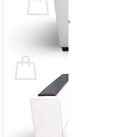
Nu ai niciun produs în coș.
Înapoi la magazin
Coș
Nu ai niciun produs în coș.
Înapoi la magazin