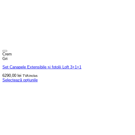
Crem
Gri
Set Canapele Extensibile și fotolii Loft 3+1+1
6290,00
lei
TVA inclus
Selectează opțiunile
Acest
produs
are
mai
multe
variații.
Opțiunile
pot
fi
alese
în
pagina