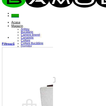
Menu
Acasa
Magazin
Antreu
Bucătărie
Camere tineret
Canapele
Colțare
Colțare Bucătărie
Filtrează
Dormitor
Fotolii
Living
Paturi
Riflaje
Saltele
Scaune
Seturi Canapele & Fotolii
Seturi Masă & Scaune
Despre Noi
Contact
Caută
după:
Coș /
0,00
lei