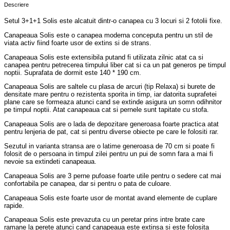
Descriere
Setul 3+1+1 Solis este alcatuit dintr-o canapea cu 3 locuri si 2 fotolii fixe.
Canapeaua Solis este o canapea moderna conceputa pentru un stil de
viata activ fiind foarte usor de extins si de strans.
Canapeaua Solis este extensibila putand fi utilizata zilnic atat ca si
canapea pentru petrecerea timpului liber cat si ca un pat generos pe timpul
noptii. Suprafata de dormit este 140 * 190 cm.
Canapeaua Solis are saltele cu plasa de arcuri (tip Relaxa) si burete de
densitate mare pentru o rezistenta sporita in timp, iar datorita suprafetei
plane care se formeaza atunci cand se extinde asigura un somn odihnitor
pe timpul noptii. Atat canapeaua cat si pernele sunt tapitate cu stofa.
Canapeaua Solis are o lada de depozitare generoasa foarte practica atat
pentru lenjeria de pat, cat si pentru diverse obiecte pe care le folositi rar.
Sezutul in varianta stransa are o latime generoasa de 70 cm si poate fi
folosit de o persoana in timpul zilei pentru un pui de somn fara a mai fi
nevoie sa extindeti canapeaua.
Canapeaua Solis are 3 perne pufoase foarte utile pentru o sedere cat mai
confortabila pe canapea, dar si pentru o pata de culoare.
Canapeaua Solis este foarte usor de montat avand elemente de cuplare
rapide.
Canapeaua Solis este prevazuta cu un peretar prins intre brate care
ramane la perete atunci cand canapeaua este extinsa si este folosita