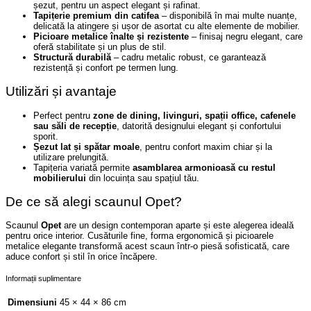
șezut, pentru un aspect elegant și rafinat.
Tapițerie premium din catifea
– disponibilă în mai multe nuanțe,
delicată la atingere și ușor de asortat cu alte elemente de mobilier.
Picioare metalice înalte și rezistente
– finisaj negru elegant, care
oferă stabilitate și un plus de stil.
Structură durabilă
– cadru metalic robust, ce garantează
rezistență și confort pe termen lung.
Utilizări și avantaje
Perfect pentru
zone de dining, livinguri, spații office, cafenele
sau săli de recepție
, datorită designului elegant și confortului
sporit.
Șezut lat și spătar moale
, pentru confort maxim chiar și la
utilizare prelungită.
Tapițeria variată permite
asamblarea armonioasă cu restul
mobilierului
din locuința sau spațiul tău.
De ce să alegi scaunul Opet?
Scaunul
Opet
are un design contemporan aparte și este alegerea ideală
pentru orice interior. Cusăturile fine, forma ergonomică și picioarele
metalice elegante transformă acest scaun într-o piesă sofisticată, care
aduce confort și stil în orice încăpere.
Informații suplimentare
Dimensiuni
45 × 44 × 86 cm