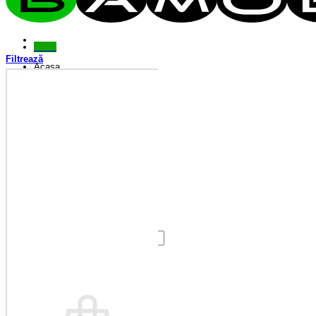
Menu
Filtrează
Acasa
Magazin
Antreu
Bucătărie
Camere tineret
Canapele
Colțare
Colțare Bucătărie
Dormitor
Fotolii
Living
Paturi
Riflaje
Saltele
Scaune
Seturi Canapele & Fotolii
Seturi Masă & Scaune
Despre Noi
Contact
Caută
după:
Coș /
0,00
lei