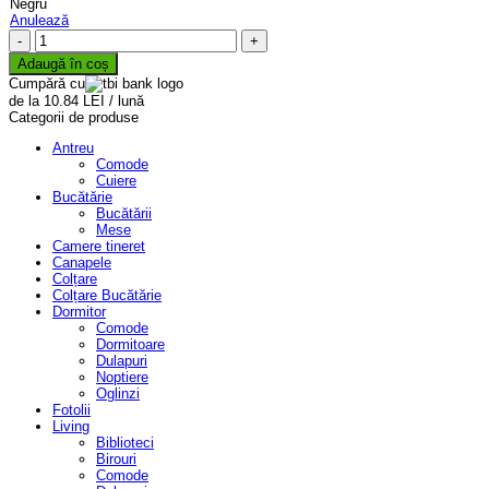
Negru
Anulează
Cantitate
Scaun
Adaugă în coș
Living
Cumpără cu
Opet
de la 10.84 LEI / lună
Categorii de produse
Antreu
Comode
Cuiere
Bucătărie
Bucătării
Mese
Camere tineret
Canapele
Colțare
Colțare Bucătărie
Dormitor
Comode
Dormitoare
Dulapuri
Noptiere
Oglinzi
Fotolii
Living
Biblioteci
Birouri
Comode