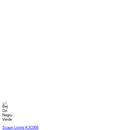
Bej
Gri
Negru
Verde
Scaun Living KJC005