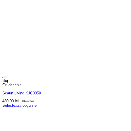
Bej
Gri deschis
Scaun Living KJC0359
480,00
lei
TVA inclus
Selectează opțiunile
Acest
produs
are
mai
multe