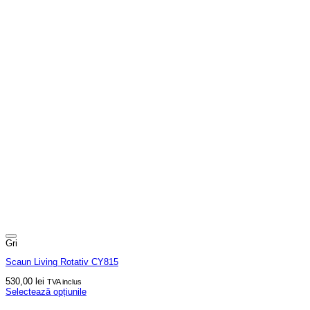
Gri
Scaun Living Rotativ CY815
530,00
lei
TVA inclus
Selectează opțiunile
Acest