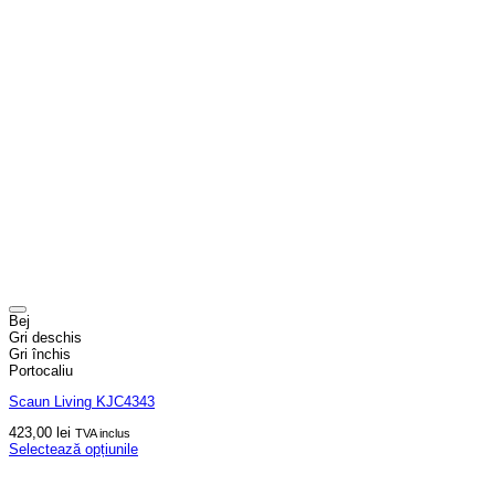
Bej
Gri deschis
Gri închis
Portocaliu
Scaun Living KJC4343
423,00
lei
TVA inclus
Selectează opțiunile
Acest
produs