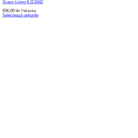
Scaun Living KJC4342
936,00
lei
TVA inclus
Selectează opțiunile
Acest
produs
are
mai
multe
variații.
Opțiunile
pot
fi
alese
în
pagina
produsului.