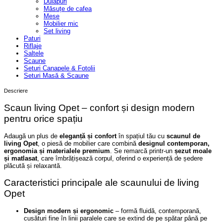
Dulapuri
Măsuțe de cafea
Mese
Mobilier mic
Set living
Paturi
Riflaje
Saltele
Scaune
Seturi Canapele & Fotolii
Seturi Masă & Scaune
Descriere
Scaun living Opet – confort și design modern
pentru orice spațiu
Adaugă un plus de
eleganță și confort
în spațiul tău cu
scaunul de
living Opet
, o piesă de mobilier care combină
designul contemporan,
ergonomia și materialele premium
. Se remarcă printr-un
șezut moale
și matlasat
, care îmbrățișează corpul, oferind o experiență de ședere
plăcută și relaxantă.
Caracteristici principale ale scaunului de living
Opet
Design modern și ergonomic
– formă fluidă, contemporană,
cusături fine în linii paralele care se extind de pe spătar până pe