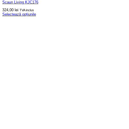
Scaun Living KJC176
324,00
lei
TVA inclus
Selectează opțiunile
Acest
produs
are
mai
multe
variații.
Opțiunile
pot
fi
alese
în
pagina
produsului.