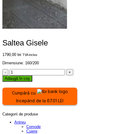
Saltea Gisele
1790,00
lei
TVA inclus
Dimensiune: 160/200
Cantitate
Saltea
Adaugă în coș
Gisele
Cumpără cu
începând de la 67.01 LEI
Categorii de produse
Antreu
Comode
Cuiere