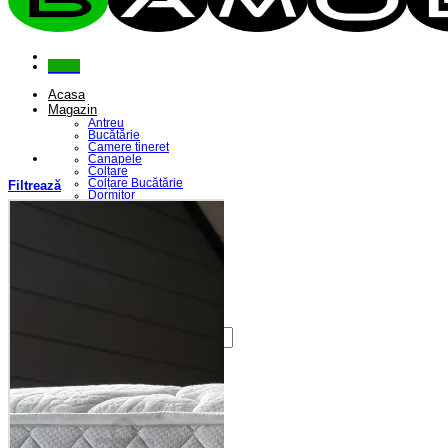
Menu
Acasa
Magazin
Antreu
Bucătărie
Camere tineret
Canapele
Colțare
Colțare Bucătărie
Filtrează
Dormitor
Fotolii
Living
Paturi
Riflaje
Saltele
Scaune
Seturi Canapele & Fotolii
Seturi Masă & Scaune
Despre Noi
Contact
Caută
după:
Coș /
0,00
lei