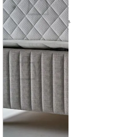
Nu ai niciun produs în coș.
Înapoi la magazin
Coș
Nu ai niciun produs în coș.
Înapoi la magazin