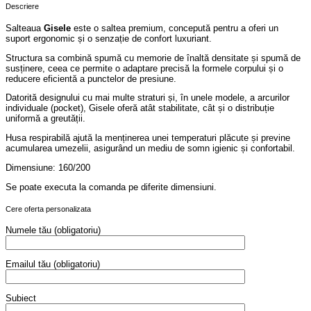
Descriere
Salteaua
Gisele
este o saltea premium, concepută pentru a oferi un
suport ergonomic și o senzație de confort luxuriant.
Structura sa combină spumă cu memorie de înaltă densitate și spumă de
susținere, ceea ce permite o adaptare precisă la formele corpului și o
reducere eficientă a punctelor de presiune.
Datorită designului cu mai multe straturi și, în unele modele, a arcurilor
individuale (pocket), Gisele oferă atât stabilitate, cât și o distribuție
uniformă a greutății.
Husa respirabilă ajută la menținerea unei temperaturi plăcute și previne
acumularea umezelii, asigurând un mediu de somn igienic și confortabil.
Dimensiune: 160/200
Se poate executa la comanda pe diferite dimensiuni.
Cere oferta personalizata
Numele tău (obligatoriu)
Emailul tău (obligatoriu)
Subiect