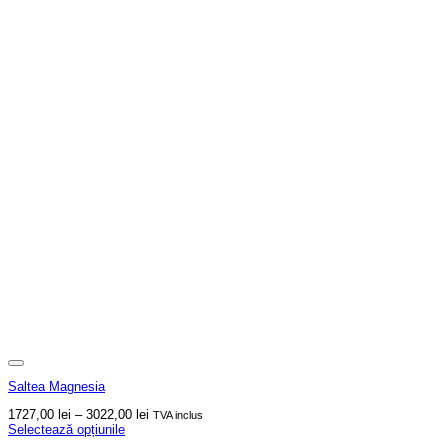
Saltea Magnesia
Interval
1727,00
lei
–
3022,00
lei
TVA inclus
de
Selectează opțiunile
Acest
prețuri: