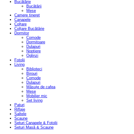
Bucătărie
Bucătării
Mese
Camere tineret
Canapele
Colțare
Colțare Bucătărie
Dormitor
Comode
Dormitoare
Dulapuri
Noptiere
Oglinzi
Fotolii
Living
Biblioteci
Birouri
Comode
Dulapuri
Măsuțe de cafea
Mese
Mobilier mic
Set living
Paturi
Riflaje
Saltele
Scaune
Seturi Canapele & Fotolii
Seturi Masă & Scaune