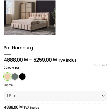
Pat Hamburg
Interval
4888,00
–
5259,00
lei
lei
TVA inclus
de
ANULEAZĂ
prețuri:
Culoare
:
Bej
4888,00 lei
până
la
Lățime
5259,00 lei
4888,00
lei
TVA inclus