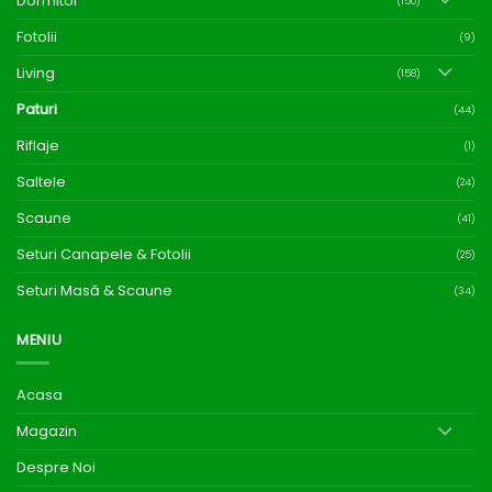
Dormitor
(150)
Fotolii
(9)
Living
(158)
Paturi
(44)
Riflaje
(1)
Saltele
(24)
Scaune
(41)
Seturi Canapele & Fotolii
(25)
Seturi Masă & Scaune
(34)
MENIU
Acasa
Magazin
Despre Noi