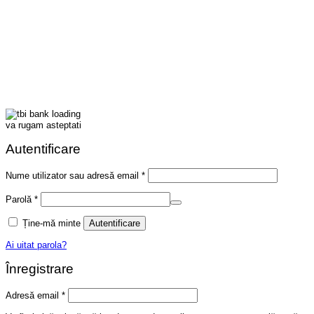
va rugam asteptati
Autentificare
Obligatoriu
Nume utilizator sau adresă email
*
Obligatoriu
Parolă
*
Ține-mă minte
Autentificare
Ai uitat parola?
Înregistrare
Obligatoriu
Adresă email
*