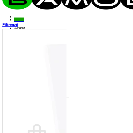
Menu
Filtrează
Acasa
Magazin
Antreu
Bucătărie
Camere tineret
Canapele
Colțare
Colțare Bucătărie
Dormitor
Fotolii
Living
Paturi
Riflaje
Saltele
Scaune
Seturi Canapele & Fotolii
Seturi Masă & Scaune
Despre Noi
Contact
Caută
după:
Coș /
0,00
lei