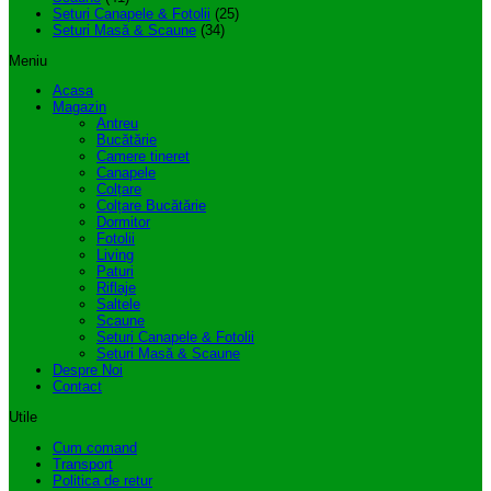
Seturi Canapele & Fotolii
(25)
Seturi Masă & Scaune
(34)
Meniu
Acasa
Magazin
Antreu
Bucătărie
Camere tineret
Canapele
Colțare
Colțare Bucătărie
Dormitor
Fotolii
Living
Paturi
Riflaje
Saltele
Scaune
Seturi Canapele & Fotolii
Seturi Masă & Scaune
Despre Noi
Contact
Utile
Cum comand
Transport
Politica de retur