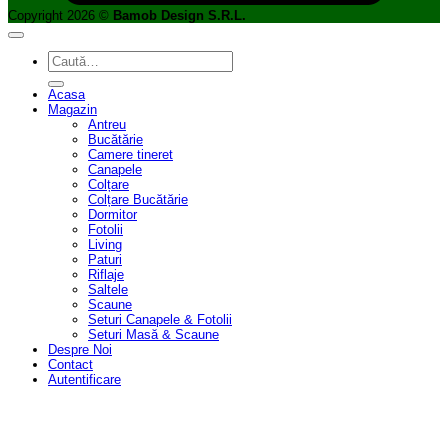
Copyright 2026 ©
Bamob Design S.R.L.
Caută
după:
Acasa
Magazin
Antreu
Bucătărie
Camere tineret
Canapele
Colțare
Colțare Bucătărie
Dormitor
Fotolii
Living
Paturi
Riflaje
Saltele
Scaune
Seturi Canapele & Fotolii
Seturi Masă & Scaune
Despre Noi
Contact
Autentificare