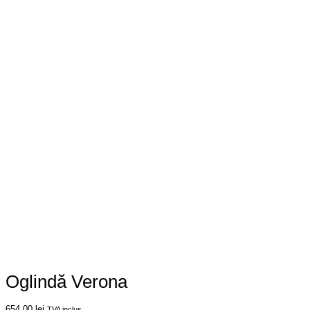
Oglindă Verona
654,00
lei
TVA inclus