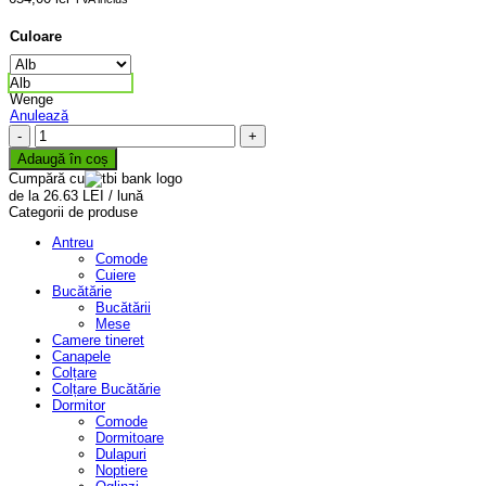
Culoare
Alb
Wenge
Anulează
Cantitate
Oglindă
Adaugă în coș
Verona
Cumpără cu
de la 26.63 LEI / lună
Categorii de produse
Antreu
Comode
Cuiere
Bucătărie
Bucătării
Mese
Camere tineret
Canapele
Colțare
Colțare Bucătărie
Dormitor
Comode
Dormitoare
Dulapuri
Noptiere