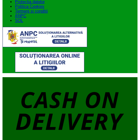
Protectia datelor
Politica Cookies
Termeni si conditii
ANPC
SOL
C
O
D