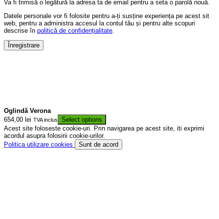
Va fi trimisă o legătură la adresa ta de email pentru a seta o parolă nouă.
Datele personale vor fi folosite pentru a-ți susține experiența pe acest sit
web, pentru a administra accesul la contul tău și pentru alte scopuri
descrise în
politică de confidențialitate
.
Înregistrare
Oglindă Verona
654,00
lei
Select options
TVA inclus
Acest site foloseste cookie-uri. Prin navigarea pe acest site, iti exprimi
acordul asupra folosirii cookie-urilor.
Politica utilizare cookies
Sunt de acord