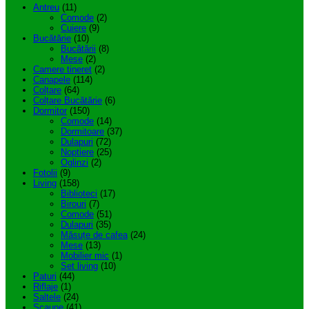
Antreu
(11)
are
Comode
(2)
mai
Cuiere
(9)
multe
Bucătărie
(10)
variații.
Bucătării
(8)
Opțiunile
Mese
(2)
pot
Camere tineret
(2)
fi
Canapele
(114)
alese
Colțare
(64)
în
Colțare Bucătărie
(6)
pagina
Dormitor
(150)
produsului.
Comode
(14)
Dormitoare
(37)
Dulapuri
(72)
Noptiere
(25)
Oglinzi
(2)
Fotolii
(9)
Living
(158)
Biblioteci
(17)
Birouri
(7)
Comode
(51)
Dulapuri
(35)
Măsuțe de cafea
(24)
Mese
(13)
Mobilier mic
(1)
Set living
(10)
Paturi
(44)
Riflaje
(1)
Saltele
(24)
Scaune
(41)