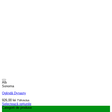
Alb
Sonoma
Oglindă Dynasty
926,00
lei
TVA inclus
Selectează opțiunile
Acest
Categorii de produse
produs