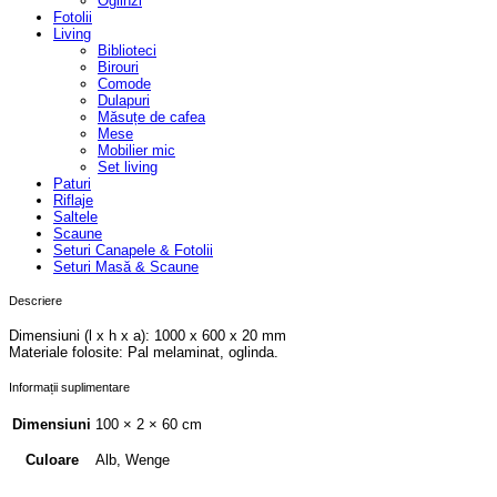
Oglinzi
Fotolii
Living
Biblioteci
Birouri
Comode
Dulapuri
Măsuțe de cafea
Mese
Mobilier mic
Set living
Paturi
Riflaje
Saltele
Scaune
Seturi Canapele & Fotolii
Seturi Masă & Scaune
Descriere
Dimensiuni (l x h x a): 1000 x 600 x 20 mm
Materiale folosite: Pal melaminat, oglinda.
Informații suplimentare
Dimensiuni
100 × 2 × 60 cm
Alb, Wenge
Culoare