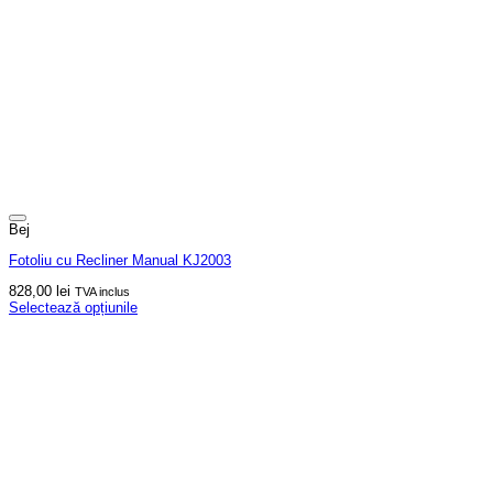
Bej
Fotoliu cu Recliner Manual KJ2003
828,00
lei
TVA inclus
Selectează opțiunile
Acest
produs
are
mai
multe
variații.
Opțiunile
pot
fi
alese
în