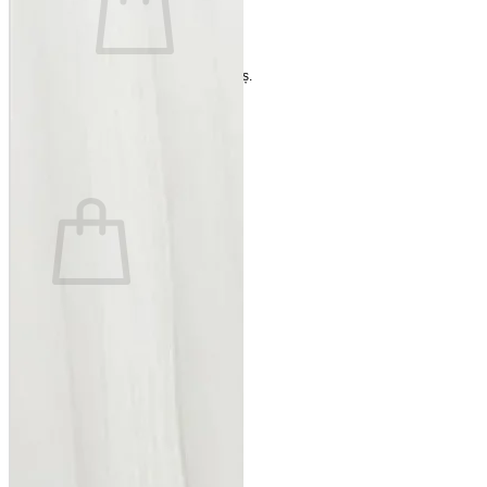
Nu ai niciun produs în coș.
Înapoi la magazin
Coș
Nu ai niciun produs în coș.
Înapoi la magazin