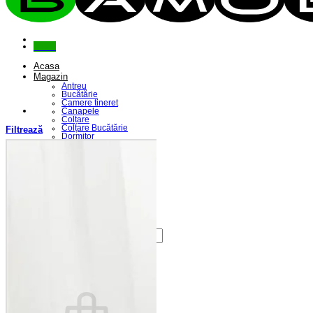
Menu
Acasa
Magazin
Antreu
Bucătărie
Camere tineret
Canapele
Colțare
Colțare Bucătărie
Filtrează
Dormitor
Fotolii
Living
Paturi
Riflaje
Saltele
Scaune
Seturi Canapele & Fotolii
Seturi Masă & Scaune
Despre Noi
Contact
Caută
după:
Coș /
0,00
lei