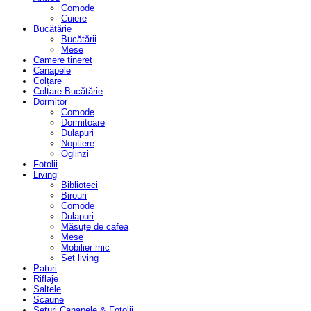
Comode
Cuiere
Bucătărie
Bucătării
Mese
Camere tineret
Canapele
Colțare
Colțare Bucătărie
Dormitor
Comode
Dormitoare
Dulapuri
Noptiere
Oglinzi
Fotolii
Living
Biblioteci
Birouri
Comode
Dulapuri
Măsuțe de cafea
Mese
Mobilier mic
Set living
Paturi
Riflaje
Saltele
Scaune
Seturi Canapele & Fotolii