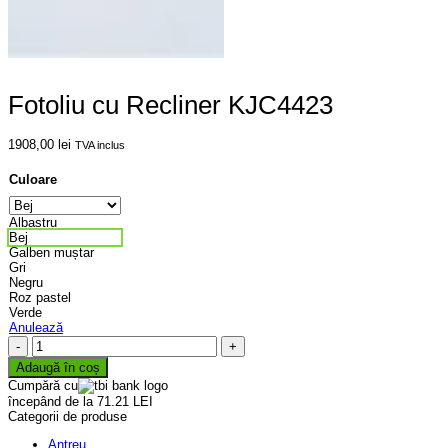
Fotoliu cu Recliner KJC4423
1908,00
lei
TVA inclus
Culoare
Albastru
Bej
Galben muștar
Gri
Negru
Roz pastel
Verde
Anulează
Cantitate
Fotoliu
Adaugă în coș
cu
Cumpără cu
Recliner
începând de la 71.21 LEI
KJC4423
Categorii de produse
Antreu