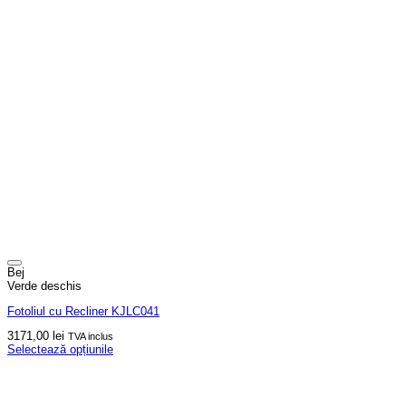
Bej
Verde deschis
Fotoliul cu Recliner KJLC041
3171,00
lei
TVA inclus
Selectează opțiunile
Acest
produs
are
mai