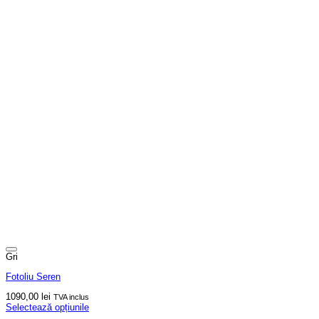
Gri
Fotoliu Seren
1090,00
lei
TVA inclus
Selectează opțiunile
Acest