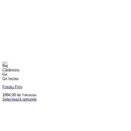
Bej
Cărămiziu
Gri
Gri închis
Fotoliu Firin
1894,00
lei
TVA inclus
Selectează opțiunile
Acest
produs
are
mai
multe
variații.
Opțiunile