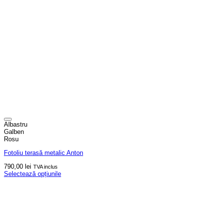
Albastru
Galben
Rosu
Fotoliu terasă metalic Anton
790,00
lei
TVA inclus
Selectează opțiunile
Acest
produs
are
mai
multe
variații.