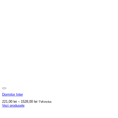
Dormitor Inter
Interval
221,00
lei
–
1528,00
lei
TVA inclus
de
Vezi produsele
prețuri:
221,00 lei
până