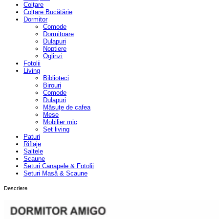
produsului.
Colțare
pagina
Colțare Bucătărie
produsului.
Dormitor
Comode
Dormitoare
Dulapuri
Noptiere
Oglinzi
Fotolii
Living
Biblioteci
Birouri
Comode
Dulapuri
Măsuțe de cafea
Mese
Mobilier mic
Set living
Paturi
Riflaje
Saltele
Scaune
Seturi Canapele & Fotolii
Seturi Masă & Scaune
Descriere