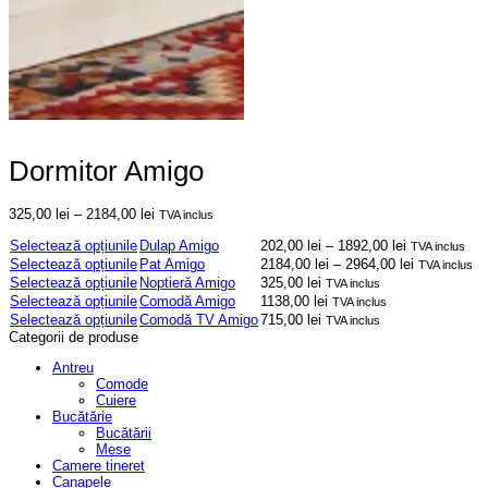
Dormitor Amigo
Interval
325,00
lei
–
2184,00
lei
TVA inclus
de
Acest
Interval
Selectează opțiunile
Dulap Amigo
202,00
lei
–
1892,00
lei
prețuri:
TVA inclus
produs
de
325,00 lei
Acest
Interval
Selectează opțiunile
Pat Amigo
2184,00
lei
–
2964,00
lei
TVA inclus
are
prețuri:
până
produs
de
Acest
Selectează opțiunile
Noptieră Amigo
325,00
lei
TVA inclus
mai
202,00 lei
la
are
prețuri:
produs
Acest
Selectează opțiunile
Comodă Amigo
1138,00
lei
TVA inclus
multe
până
2184,00 lei
mai
2184,00 lei
are
produs
Acest
Selectează opțiunile
Comodă TV Amigo
715,00
lei
TVA inclus
variații.
la
multe
până
mai
are
produs
Categorii de produse
Opțiunile
1892,00 lei
variații.
la
multe
mai
are
pot
Opțiunile
2964,00 lei
variații.
multe
Antreu
mai
fi
pot
Opțiunile
variații.
Comode
multe
alese
fi
pot
Opțiunile
Cuiere
variații.
în
alese
fi
pot
Bucătărie
Opțiunile
pagina
în
alese
fi
Bucătării
pot
produsului.
pagina
în
alese
Mese
fi
produsului.
pagina
în
Camere tineret
alese
produsului.
pagina
Canapele
în