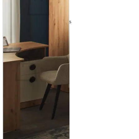
Nu ai niciun produs în coș.
Înapoi la magazin
Coș
Nu ai niciun produs în coș.
Înapoi la magazin