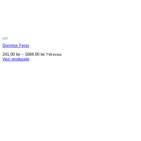
Dormitor Fenix
Interval
241,00
lei
–
1684,00
lei
TVA inclus
de
Vezi produsele
prețuri:
241,00 lei
până
la
1684,00 lei