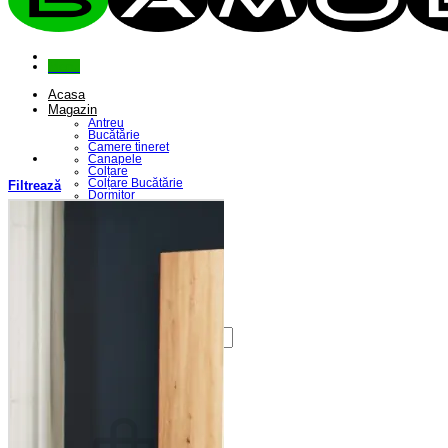
Menu
Acasa
Magazin
Antreu
Bucătărie
Camere tineret
Canapele
Colțare
Colțare Bucătărie
Filtrează
Dormitor
Fotolii
Living
Paturi
Riflaje
Saltele
Scaune
Seturi Canapele & Fotolii
Seturi Masă & Scaune
Despre Noi
Contact
Caută
după:
Coș /
0,00
lei