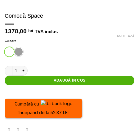
Comodă Space
1378,00
lei
TVA inclus
ANULEAZĂ
Culoare
Cantitate Comodă Space
ADAUGĂ ÎN COȘ
Cumpără cu
începând de la 52.37 LEI