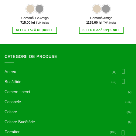
Comodă TV Amigo
Comodă Amigo
715,00
lei
1138,00
lei
TVA inclus
TVA inclus
SELECTEAZĂ OPȚIUNILE
SELECTEAZĂ OPȚIUNILE
Acest
Acest
produs
produs
are
are
mai
mai
CATEGORII DE PRODUSE
multe
multe
variații.
variații.
Opțiunile
Opțiunile
Antreu
pot
pot
(11)
fi
fi
Bucătărie
alese
alese
(10)
în
în
Camere tineret
(2)
pagina
pagina
produsului.
produsului.
Canapele
(114)
Colțare
(64)
Colțare Bucătărie
(6)
Dormitor
(150)