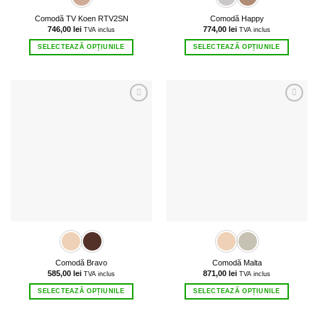
Comodă TV Koen RTV2SN
Comodă Happy
746,00
lei
774,00
lei
TVA inclus
TVA inclus
SELECTEAZĂ OPȚIUNILE
SELECTEAZĂ OPȚIUNILE
Acest
Acest
produs
produs
are
are
mai
mai
multe
multe
variații.
variații.
Opțiunile
Opțiunile
pot
pot
fi
fi
alese
alese
în
în
pagina
pagina
produsului.
produsului.
Comodă Bravo
Comodă Malta
585,00
lei
871,00
lei
TVA inclus
TVA inclus
SELECTEAZĂ OPȚIUNILE
SELECTEAZĂ OPȚIUNILE
Acest
Acest
produs
produs