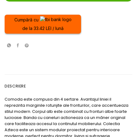
Cumpără cu
de la 33.42 LEI / lună
DESCRIERE
Comoda este compusa din 4 sertare. Avantajul liniei il
reprezinta marginile rotunjite ale fronturilor, care accentueaza
stilul modern. Corpul alb este combinat cu fronturi albe foarte
lucioase. Banda cu caneluri actioneaza ca un mâner original
care faciliteaza accesul la continutul mobilierului. Colectia
Azteca este un sistem modular proiectat pentru interioare
moderne, perfect pentru dormitor, living si sufragerie.