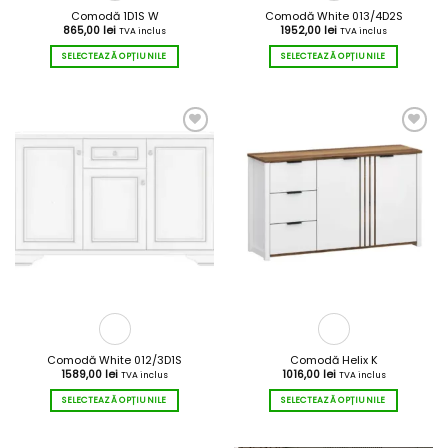
Comodă 1D1S W
Comodă White 013/4D2S
865,00
lei
1952,00
lei
TVA inclus
TVA inclus
SELECTEAZĂ OPȚIUNILE
SELECTEAZĂ OPȚIUNILE
Acest
Acest
produs
produs
are
are
mai
mai
multe
multe
variații.
variații.
Opțiunile
Opțiunile
pot
pot
fi
fi
alese
alese
în
în
pagina
pagina
produsului.
produsului.
Comodă White 012/3D1S
Comodă Helix K
1589,00
lei
1016,00
lei
TVA inclus
TVA inclus
SELECTEAZĂ OPȚIUNILE
SELECTEAZĂ OPȚIUNILE
Acest
Acest
produs
produs