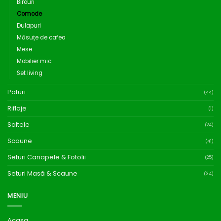
Birouri
Comode
Dulapuri
Măsuțe de cafea
Mese
Mobilier mic
Set living
Paturi
(44)
Riflaje
(1)
Saltele
(24)
Scaune
(41)
Seturi Canapele & Fotolii
(25)
Seturi Masă & Scaune
(34)
MENIU
Acasa