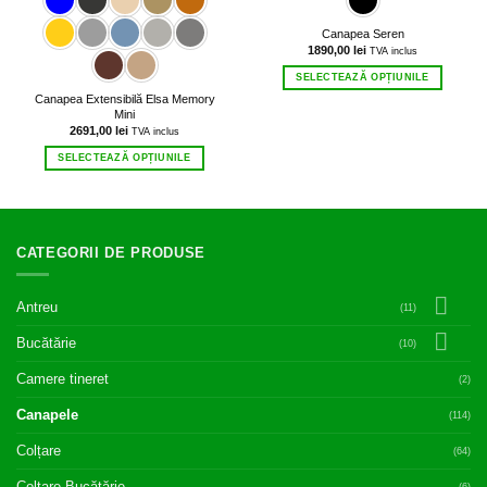
Canapea Seren
1890,00
lei
TVA inclus
SELECTEAZĂ OPȚIUNILE
Acest
Canapea Extensibilă Elsa Memory
Mini
produs
2691,00
lei
TVA inclus
are
mai
SELECTEAZĂ OPȚIUNILE
multe
Acest
variații.
produs
Opțiunile
are
pot
mai
fi
CATEGORII DE PRODUSE
multe
alese
variații.
în
Opțiunile
pagina
Antreu
pot
(11)
produsului.
fi
Bucătărie
alese
(10)
în
Camere tineret
(2)
pagina
produsului.
Canapele
(114)
Colțare
(64)
Colțare Bucătărie