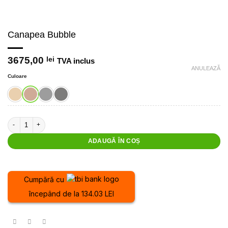
Canapea Bubble
3675,00
lei
TVA inclus
ANULEAZĂ
Culoare
Cantitate Canapea Bubble
ADAUGĂ ÎN COȘ
Cumpără cu
începând de la 134.03 LEI