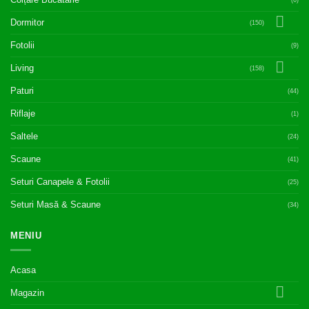
(6)
Dormitor
(150)
Fotolii
(9)
Living
(158)
Paturi
(44)
Riflaje
(1)
Saltele
(24)
Scaune
(41)
Seturi Canapele & Fotolii
(25)
Seturi Masă & Scaune
(34)
MENIU
Acasa
Magazin